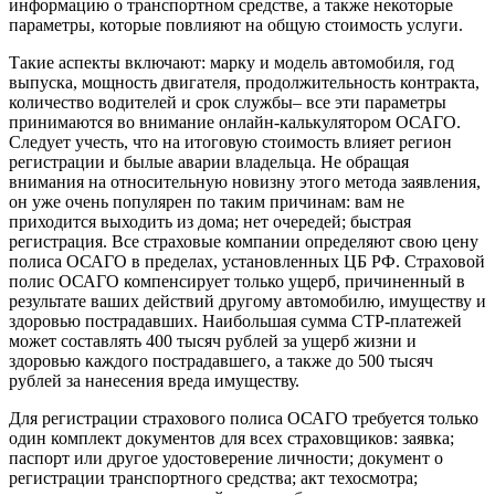
информацию о транспортном средстве, а также некоторые
параметры, которые повлияют на общую стоимость услуги.
Такие аспекты включают: марку и модель автомобиля, год
выпуска, мощность двигателя, продолжительность контракта,
количество водителей и срок службы– все эти параметры
принимаются во внимание онлайн-калькулятором ОСАГО.
Следует учесть, что на итоговую стоимость влияет регион
регистрации и былые аварии владельца. Не обращая
внимания на относительную новизну этого метода заявления,
он уже очень популярен по таким причинам: вам не
приходится выходить из дома; нет очередей; быстрая
регистрация. Все страховые компании определяют свою цену
полиса ОСАГО в пределах, установленных ЦБ РФ. Страховой
полис ОСАГО компенсирует только ущерб, причиненный в
результате ваших действий другому автомобилю, имуществу и
здоровью пострадавших. Наибольшая сумма CTP-платежей
может составлять 400 тысяч рублей за ущерб жизни и
здоровью каждого пострадавшего, а также до 500 тысяч
рублей за нанесения вреда имуществу.
Для регистрации страхового полиса ОСАГО требуется только
один комплект документов для всех страховщиков: заявка;
паспорт или другое удостоверение личности; документ о
регистрации транспортного средства; акт техосмотра;