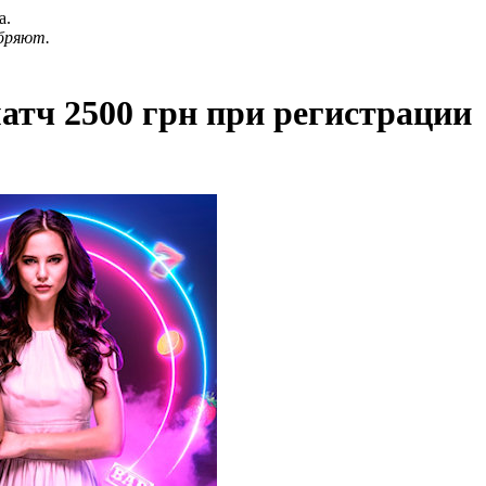
а.
бряют.
тч 2500 грн при регистрации