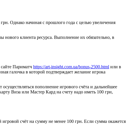
грн. Однако начиная с прошлого года с целью увеличения
ы нового клиента ресурса. Выполнение их обязательно, в
м сайте Париматч
https://art-insight.com.ua/bonus-2500.html
или в
ная галочка в которой подтверждает желание игрока
т осуществляться пополнение игрового счёта и дальнейшее
арту Виза или Мастер Кард на счету надо иметь 100 грн,
игровой счёт на сумму не менее 100 грн. Если сумма окажется