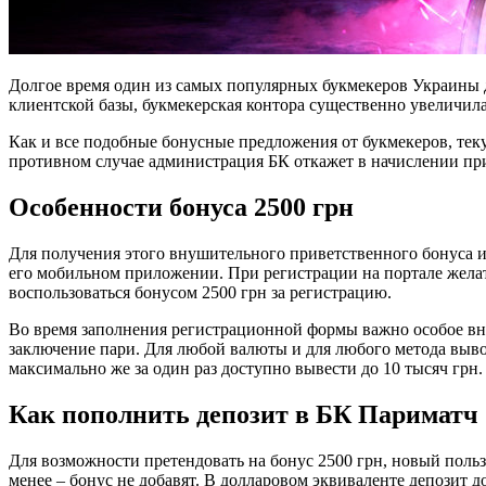
Долгое время один из самых популярных букмекеров Украины д
клиентской базы, букмекерская контора существенно увеличила
Как и все подобные бонусные предложения от букмекеров, тек
противном случае администрация БК откажет в начислении при
Особенности бонуса 2500 грн
Для получения этого внушительного приветственного бонуса 
его мобильном приложении. При регистрации на портале желат
воспользоваться бонусом 2500 грн за регистрацию.
Во время заполнения регистрационной формы важно особое вни
заключение пари. Для любой валюты и для любого метода вывод
максимально же за один раз доступно вывести до 10 тысяч грн.
Как пополнить депозит в БК Париматч
Для возможности претендовать на бонус 2500 грн, новый поль
менее – бонус не добавят. В долларовом эквиваленте депозит 