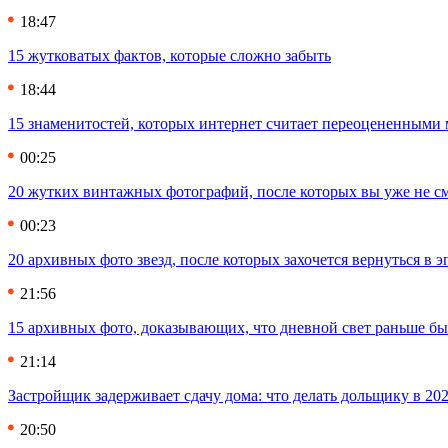
18:47
15 жутковатых фактов, которые сложно забыть
18:44
15 знаменитостей, которых интернет считает переоцененными 
00:25
20 жутких винтажных фотографий, после которых вы уже не см
00:23
20 архивных фото звезд, после которых захочется вернуться в 
21:56
15 архивных фото, доказывающих, что дневной свет раньше бы
21:14
Застройщик задерживает сдачу дома: что делать дольщику в 20
20:50