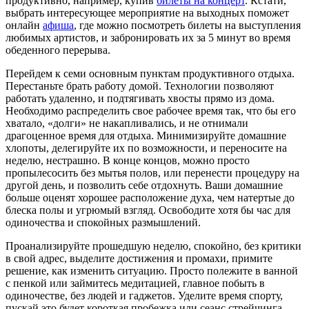
продуктивно, например, купив
билеты на концерт
. Кстати,
выбрать интересующее мероприятие на выходных поможет
онлайн
афиша
, где можно посмотреть билеты на выступления
любимых артистов, и забронировать их за 5 минут во время
обеденного перерыва.
Перейдем к семи основным пунктам продуктивного отдыха.
Перестаньте брать работу домой. Технологии позволяют
работать удаленно, и подтягивать хвосты прямо из дома.
Необходимо распределить свое рабочее время так, что бы его
хватало, «долги» не накапливались, и не отнимали
драгоценное время для отдыха. Минимизируйте домашние
хлопоты, делегируйте их по возможности, и переносите на
неделю, нестрашно. В конце концов, можно просто
пропылесосить без мытья полов, или перенести процедуру на
другой день, и позволить себе отдохнуть. Ваши домашние
больше оценят хорошее расположение духа, чем натертые до
блеска полы и угрюмый взгляд. Освободите хотя бы час для
одиночества и спокойных размышлений.
Проанализируйте прошедшую неделю, спокойно, без критики
в свой адрес, выделите достижения и промахи, примите
решение, как изменить ситуацию. Просто полежите в ванной
с пенкой или займитесь медитацией, главное побыть в
одиночестве, без людей и гаджетов. Уделите время спорту,
пускай это будет короткая пробежка или сеанс стрейчинга,