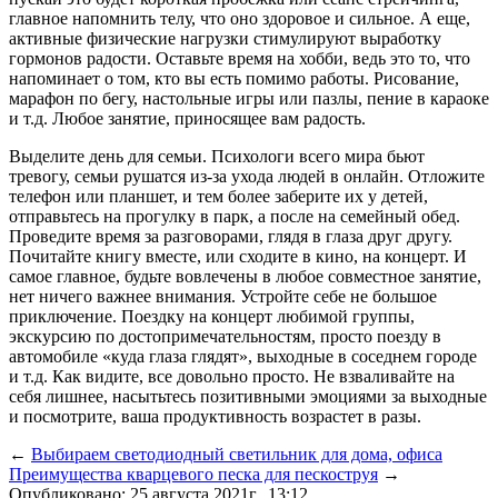
главное напомнить телу, что оно здоровое и сильное. А еще,
активные физические нагрузки стимулируют выработку
гормонов радости. Оставьте время на хобби, ведь это то, что
напоминает о том, кто вы есть помимо работы. Рисование,
марафон по бегу, настольные игры или пазлы, пение в караоке
и т.д. Любое занятие, приносящее вам радость.
Выделите день для семьи. Психологи всего мира бьют
тревогу, семьи рушатся из-за ухода людей в онлайн. Отложите
телефон или планшет, и тем более заберите их у детей,
отправьтесь на прогулку в парк, а после на семейный обед.
Проведите время за разговорами, глядя в глаза друг другу.
Почитайте книгу вместе, или сходите в кино, на концерт. И
самое главное, будьте вовлечены в любое совместное занятие,
нет ничего важнее внимания. Устройте себе не большое
приключение. Поездку на концерт любимой группы,
экскурсию по достопримечательностям, просто поезду в
автомобиле «куда глаза глядят», выходные в соседнем городе
и т.д. Как видите, все довольно просто. Не взваливайте на
себя лишнее, насытьтесь позитивными эмоциями за выходные
и посмотрите, ваша продуктивность возрастет в разы.
←
Выбираем светодиодный светильник для дома, офиса
Преимущества кварцевого песка для пескоструя
→
Опубликовано: 25 августа 2021г., 13:12.