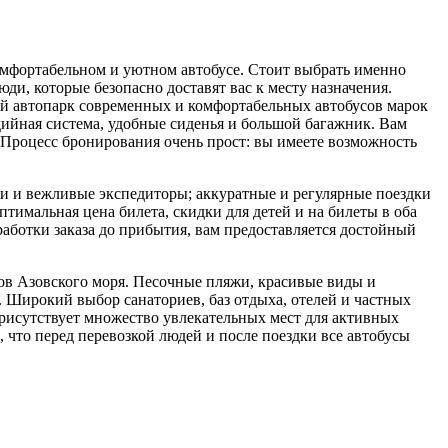
омфортабельном и уютном автобусе. Стоит выбрать именно
юди, которые безопасно доставят вас к месту назначения.
шой автопарк современных и комфортабельных автобусов марок
дийная система, удобные сиденья и большой багажник. Вам
 Процесс бронирования очень прост: вы имеете возможность
ли и вежливые экспедиторы; аккуратные и регулярные поездки
тимальная цена билета, скидки для детей и на билеты в оба
работки заказа до прибытия, вам предоставляется достойный
тов Азовского моря. Песочные пляжи, красивые виды и
. Широкий выбор санаториев, баз отдыха, отелей и частных
присутствует множество увлекательных мест для активных
, что перед перевозкой людей и после поездки все автобусы