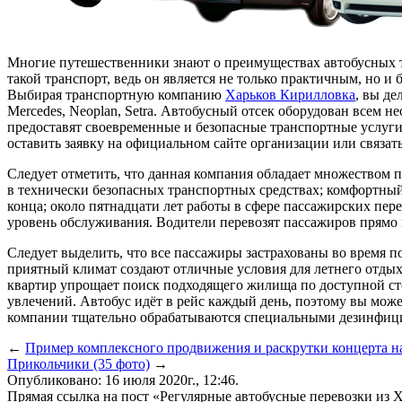
Многие путешественники знают о преимуществах автобусных ту
такой транспорт, ведь он является не только практичным, но и
Выбирая транспортную компанию
Харьков Кирилловка
, вы де
Mercedes, Neoplan, Setra. Автобусный отсек оборудован всем 
предоставят своевременные и безопасные транспортные услуги 
оставить заявку на официальном сайте организации или связат
Следует отметить, что данная компания обладает множеством 
в технически безопасных транспортных средствах; комфортный 
конца; около пятнадцати лет работы в сфере пассажирских пер
уровень обслуживания. Водители перевозят пассажиров прямо 
Следует выделить, что все пассажиры застрахованы во время 
приятный климат создают отличные условия для летнего отдыха
квартир упрощает поиск подходящего жилища по доступной сто
увлечений. Автобус идёт в рейс каждый день, поэтому вы может
компании тщательно обрабатываются специальными дезинфи
←
Пример комплексного продвижения и раскрутки концерта 
Прикольчики (35 фото)
→
Опубликовано: 16 июля 2020г., 12:46.
Прямая ссылка на пост «Регулярные автобусные перевозки из 