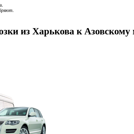
а.
бряют.
озки из Харькова к Азовскому