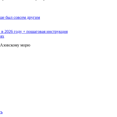
ьше был совсем другим
 в 2026 году + пошаговая инструкция
иях
к Азовскому морю
ть