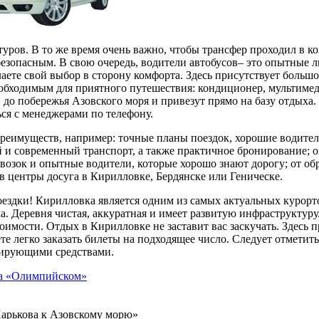
ров. В то же время очень важно, чтобы трансфер проходил в к
 безопасным. В свою очередь, водители автобусов– это опытные л
лаете свой выбор в сторону комфорта. Здесь присутствует боль
необходимым для приятного путешествия: кондиционер, мультиме
до побережья Азовского моря и привезут прямо на базу отдыха.
ься с менеджерами по телефону.
преимуществ, например: точные планы поездок, хорошие водите
и современный транспорт, а также практичное бронирование; оп
евозок и опытные водители, которые хорошо знают дорогу; от об
в центры досуга в Кирилловке, Бердянске или Геническе.
поездки! Кирилловка является одним из самых актуальных курор
. Деревня чистая, аккуратная и имеет развитую инфраструктуру
имости. Отдых в Кирилловке не заставит вас заскучать. Здесь 
е легко заказать билеты на подходящее число. Следует отметить
цирующими средствами.
на «Олимпийском»
Харькова к Азовскому морю»