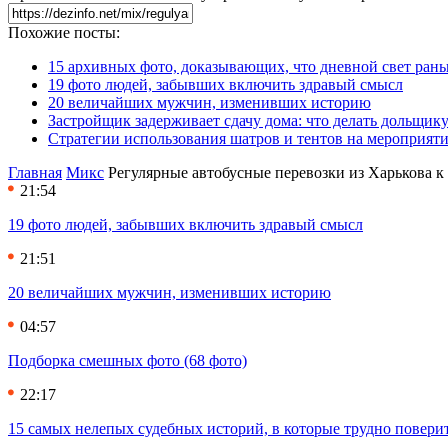
Похожие посты:
15 архивных фото, доказывающих, что дневной свет ран
19 фото людей, забывших включить здравый смысл
20 величайших мужчин, изменивших историю
Застройщик задерживает сдачу дома: что делать дольщику
Стратегии использования шатров и тентов на мероприят
Главная
Микс
Регулярные автобусные перевозки из Харькова 
21:54
19 фото людей, забывших включить здравый смысл
21:51
20 величайших мужчин, изменивших историю
04:57
Подборка смешных фото (68 фото)
22:17
15 самых нелепых судебных историй, в которые трудно повери