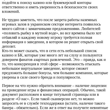
подойти к поиску казино или букмекерской конторы
ответственно и иметь уверенность в безопасности своих
вложений.
Не трудно заметить, что после запрета работы наземных
игровых залов в украинском секторе интернета появилось
много сайтов с заманчивыми предложениями. Любителей
«половить рыбку в мутной воде», во все времена было хот
отбавляй и каждому новому игроку требуется полная
информация о заведении, в котором он решит открыть свой
депозит.
Кто-то может сказать, что в сети есть небольшой список
казино и БК, которые уже много лет на слуху и пользуются
доверием фанатов азартных развлечений. Это – правда, как и
то, что конкуренция в этой сфере – возможность отыскать
небольшое виртуальное заведение, которое сможет
предложить большие бонусы, чем большие компании, которые
уверены в силе своего бренда и популярности.
Первое на что нужно обратить внимание – наличие лицензии
на проведение игры и финансовых операций. Обычно, такой
документ расположен в конце титульной страницы или в
разделе «О нас». Если такой сканверсии нет, то можно
запросить ее в службе техподдержки (кстати, наличие такого
банера - обязательно). Если же в ответ вы получите невнятные