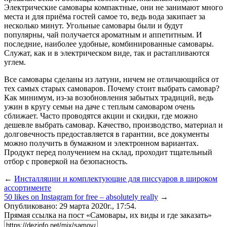
Электрические самовары компактные, они не занимают много
места и для приёма гостей самое то, ведь вода закипает за
несколько минут. Угольные самовары были и будут
популярны, чай получается ароматным и аппетитным. И
последние, наиболее удобные, комбинированные самовары.
Служат, как и в электрическом виде, так и растапливаются
углем.
Все самовары сделаны из латуни, ничем не отличающийся от
тех самых старых самоваров. Почему стоит выбрать самовар?
Как минимум, из-за возобновления забытых традиций, ведь
ужин в кругу семьи на даче с теплым самоваром очень
сближает. Часто проводятся акции и скидки, где можно
дешевле выбрать самовар. Качество, производство, материал и
долговечность предоставляется в гарантии, все документы
можно получить в бумажном и электронном вариантах.
Продукт перед получением на склад, проходит тщательный
отбор с проверкой на безопасность.
←
Инсталляции и комплектующие для писсуаров в широком
ассортименте
50 likes on Instagram for free – absolutely really
→
Опубликовано: 29 марта 2020г., 17:54.
Прямая ссылка на пост «Самовары, их виды и где заказать»