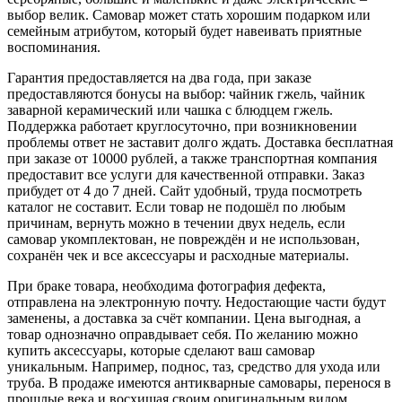
выбор велик. Самовар может стать хорошим подарком или
семейным атрибутом, который будет навеивать приятные
воспоминания.
Гарантия предоставляется на два года, при заказе
предоставляются бонусы на выбор: чайник гжель, чайник
заварной керамический или чашка с блюдцем гжель.
Поддержка работает круглосуточно, при возникновении
проблемы ответ не заставит долго ждать. Доставка бесплатная
при заказе от 10000 рублей, а также транспортная компания
предоставит все услуги для качественной отправки. Заказ
прибудет от 4 до 7 дней. Сайт удобный, труда посмотреть
каталог не составит. Если товар не подошёл по любым
причинам, вернуть можно в течении двух недель, если
самовар укомплектован, не повреждён и не использован,
сохранён чек и все аксессуары и расходные материалы.
При браке товара, необходима фотография дефекта,
отправлена на электронную почту. Недостающие части будут
заменены, а доставка за счёт компании. Цена выгодная, а
товар однозначно оправдывает себя. По желанию можно
купить аксессуары, которые сделают ваш самовар
уникальным. Например, поднос, таз, средство для ухода или
труба. В продаже имеются антикварные самовары, перенося в
прошлые века и восхищая своим оригинальным видом.