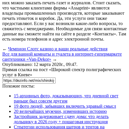
них можно заказать печать газет и журналов. Стоит сказать,
что частными клиентами фирмы «Assaprint» являются
владельцы промышленных производств, которые заказывают
печать этикеток и коробок. Да, эти услуги они также
предоставляют. Если у вас возникли какие-либо вопросы, то
свяжитесь с менеджерами. Необходимые для связи контактные
данные вы сможете найти на сайте в разделе «Контакты». Там
есть номера телефонов и адрес электронной почты.
←
Чемпион Слотс казино и ваши реальные действия
Все для ванной комнаты и туалета в интернет-гипермаркете
сантехники «Van-Dekor»
→
Опубликовано: 12 марта 2020г., 09:47.
Прямая ссылка на пост «Широкий спектр полиграфических
услуг в Киеве»
Похожие посты:
15 архивных фото, доказывающих, что дневной свет
раньше был совсем другим
19 фото людей, забывших включить здравый смысл
20 величайших мужчин, изменивших историю
Застройщик задерживает сдачу дома: что делать
дольщику в 2026 году + пошаговая инструкция
Стратегии использования шатров и тентов на