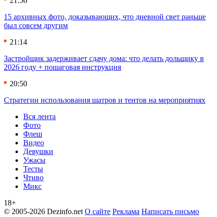
21:56
15 архивных фото, доказывающих, что дневной свет раньше
был совсем другим
21:14
Застройщик задерживает сдачу дома: что делать дольщику в
2026 году + пошаговая инструкция
20:50
Стратегии использования шатров и тентов на мероприятиях
Вся лента
Фото
Флеш
Видео
Девушки
Ужасы
Тесты
Чтиво
Микс
18+
© 2005-2026 Dezinfo.net
О сайте
Реклама
Написать письмо