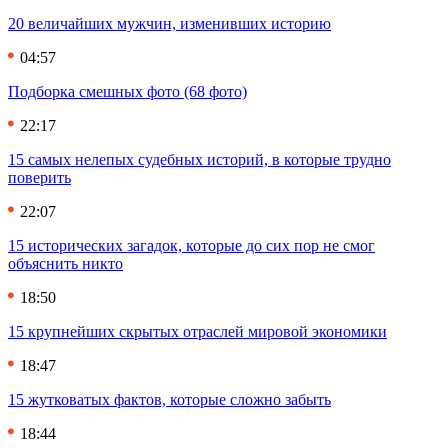
20 величайших мужчин, изменивших историю
04:57
Подборка смешных фото (68 фото)
22:17
15 самых нелепых судебных историй, в которые трудно
поверить
22:07
15 исторических загадок, которые до сих пор не смог
объяснить никто
18:50
15 крупнейших скрытых отраслей мировой экономики
18:47
15 жутковатых фактов, которые сложно забыть
18:44