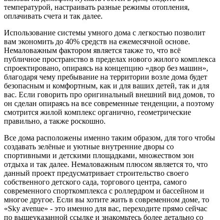
температурой, настраивать разные режимы отопления,
оплачивать счета и так далее.
Использование системы умного дома с легкостью позволит
вам экономить до 40% средств на ежемесячной основе.
Немаловажным фактором является также то, что всё
публичное пространство в пределах нового жилого комплекса
спроектировано, опираясь на концепцию «двор без машин»,
благодаря чему пребывание на территории возле дома будет
безопасным и комфортным, как и для ваших детей, так и для
вас. Если говорить про оригинальный внешний вид домов, то
он сделан опираясь на все современные тенденции, а поэтому
смотрится жилой комплекс органично, геометрические
правильно, а также роскошно.
Все дома расположены именно таким образом, для того чтобы
создавать зелёные и уютные внутренние дворы со
спортивными и детскими площадками, множеством зон
отдыха и так далее. Немаловажным плюсом является то, что
данный проект предусматривает строительство своего
собственного детского сада, торгового центра, самого
современного спорткомплекса с роллердром и бассейном и
многое другое. Если вы хотите жить в современном доме, то
«Sky avenue» - это именно для вас, переходите прямо сейчас
по вышеуказанной ссылке и знакомьтесь более детально со