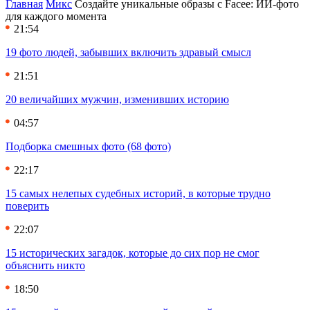
Главная
Микс
Создайте уникальные образы с Facee: ИИ-фото
для каждого момента
21:54
19 фото людей, забывших включить здравый смысл
21:51
20 величайших мужчин, изменивших историю
04:57
Подборка смешных фото (68 фото)
22:17
15 самых нелепых судебных историй, в которые трудно
поверить
22:07
15 исторических загадок, которые до сих пор не смог
объяснить никто
18:50