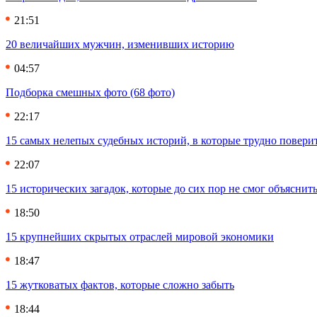
21:51
20 величайших мужчин, изменивших историю
04:57
Подборка смешных фото (68 фото)
22:17
15 самых нелепых судебных историй, в которые трудно повери
22:07
15 исторических загадок, которые до сих пор не смог объяснит
18:50
15 крупнейших скрытых отраслей мировой экономики
18:47
15 жутковатых фактов, которые сложно забыть
18:44