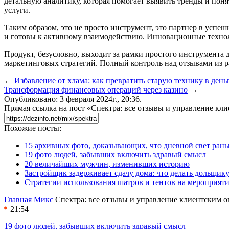
детальную аналитику, которая помогает выявить тренды и пон
услуги.
Таким образом, это не просто инструмент, это партнер в успе
и готовы к активному взаимодействию. Инновационные технол
Продукт, безусловно, выходит за рамки простого инструмента
маркетинговых стратегий. Полный контроль над отзывами из ра
←
Избавление от хлама: как превратить старую технику в день
Трансформация финансовых операций через казино
→
Опубликовано: 3 февраля 2024г., 20:36.
Прямая ссылка на пост «Спектра: все отзывы и управление кл
Похожие посты:
15 архивных фото, доказывающих, что дневной свет ран
19 фото людей, забывших включить здравый смысл
20 величайших мужчин, изменивших историю
Застройщик задерживает сдачу дома: что делать дольщику
Стратегии использования шатров и тентов на мероприят
Главная
Микс
Спектра: все отзывы и управление клиентским 
21:54
19 фото людей, забывших включить здравый смысл