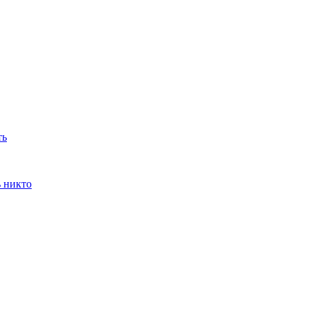
ть
ь никто