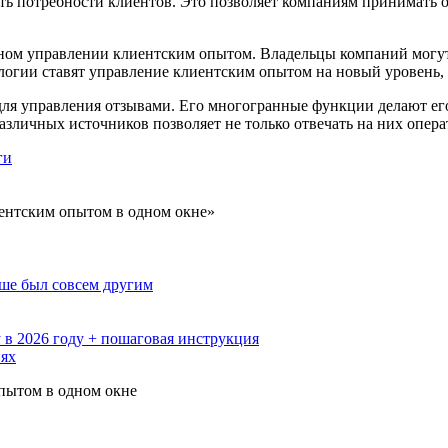
ять потребности клиентов. Это позволяет компаниям принимать
шном управлении клиентским опытом. Владельцы компаний могут 
огии ставят управление клиентским опытом на новый уровень,
 для управления отзывами. Его многогранные функции делают е
зличных источников позволяет не только отвечать на них опера
ги
иентским опытом в одном окне»
ьше был совсем другим
 в 2026 году + пошаговая инструкция
иях
опытом в одном окне