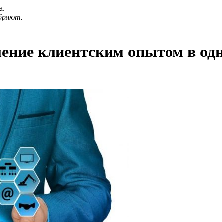
а.
бряют.
ление клиентским опытом в од