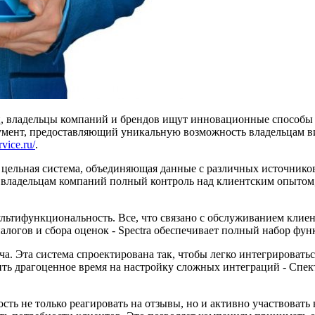
ниц, владельцы компаний и брендов ищут инновационные способ
умент, предоставляющий уникальную возможность владельцам ви
rvice.ru/
.
цельная система, объединяющая данные с различных источников,
т владельцам компаний полный контроль над клиентским опыто
льтифункциональность. Все, что связано с обслуживанием клиен
иалогов и сбора оценок - Spectra обеспечивает полный набор ф
ача. Эта система спроектирована так, чтобы легко интегрироват
ить драгоценное время на настройку сложных интеграций - Спек
ть не только реагировать на отзывы, но и активно участвовать