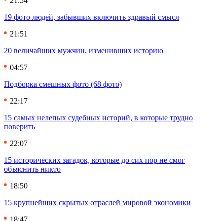
21:54
19 фото людей, забывших включить здравый смысл
21:51
20 величайших мужчин, изменивших историю
04:57
Подборка смешных фото (68 фото)
22:17
15 самых нелепых судебных историй, в которые трудно
поверить
22:07
15 исторических загадок, которые до сих пор не смог
объяснить никто
18:50
15 крупнейших скрытых отраслей мировой экономики
18:47