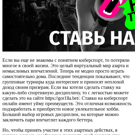
Если вы еще не знакомы с понятием киберспорт, то потеряли
многое в своей жизни. Это целый виртуальный мир азарта и
немыслимых впечатлений. Теперь не модно просто играть
самостоятельно дома. Последние тенденции показывают, что
групповые турниры куда интереснее и приносят неплохой
доход своим призерам. Если вы хотели сделать ставку на
какую-либо спортивную дисциплину, то с легкостью можете
сделать это на сайте https://gor1lla.bet/. Ставки на киберспорт
онлайн имеют уйму преимуществ. Это отличная возможность
подзаработать и приобрести новое увлекательное хобби.
Большой выбор игровых дисциплин, на которые можно
заключить пари впечатлит каждого беттера.
Но, чтобы принять участие в этих азартных действах, в