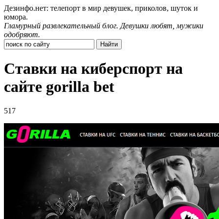
Дезинфо.нет: телепорт в мир девушек, приколов, шуток и
юмора.
Гламурный развлекательный блог. Девушки любят, мужики
одобряют.
Ставки на киберспорт на
сайте gorilla bet
517