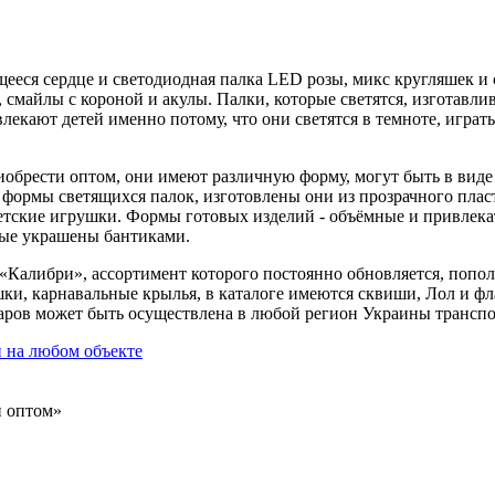
ящееся сердце и светодиодная палка LED розы, микс кругляшек 
 смайлы с короной и акулы. Палки, которые светятся, изготавл
лекают детей именно потому, что они светятся в темноте, играть
иобрести оптом, они имеют различную форму, могут быть в виде
ормы светящихся палок, изготовлены они из прозрачного пласти
етские игрушки. Формы готовых изделий - объёмные и привлека
орые украшены бантиками.
к «Калибри», ассортимент которого постоянно обновляется, поп
и, карнавальные крылья, в каталоге имеются сквиши, Лол и фл
варов может быть осуществлена в любой регион Украины трансп
и на любом объекте
и оптом»