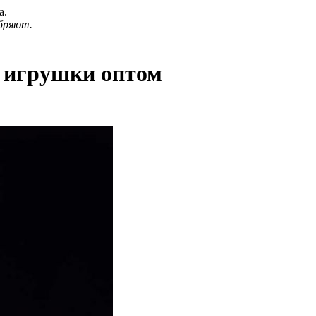
а.
бряют.
е игрушки оптом