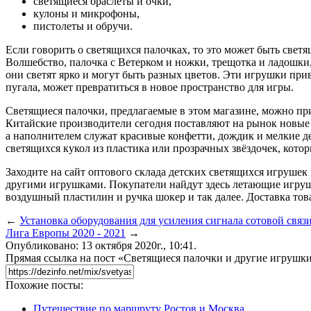
светящиеся браслеты и очки,
кулоны и микрофоны,
пистолеты и обручи.
Если говорить о светящихся палочках, то это может быть свет
Волшебство, палочка с Ветерком и ножки, трещотка и ладошки,
они светят ярко и могут быть разных цветов. Эти игрушки прив
пугала, может превратиться в новое пространство для игры.
Светящиеся палочки, предлагаемые в этом магазине, можно пр
Китайские производители сегодня поставляют на рынок новые ф
а наполнителем служат красивые конфетти, дождик и мелкие д
светящихся кукол из пластика или прозрачных звёздочек, кот
Заходите на сайт оптового склада детских светящихся игруше
другими игрушками. Покупатели найдут здесь летающие игрушк
воздушный пластилин и ручка шокер и так далее. Доставка то
←
Установка оборудования для усиления сигнала сотовой связ
Лига Европы 2020 - 2021
→
Опубликовано: 13 октября 2020г., 10:41.
Прямая ссылка на пост «Светящиеся палочки и другие игрушк
Похожие посты:
Путешествие по маршруту Ростов и Москва