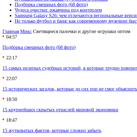
Подборка смешных фото (68 фото)
Чудеса очистки: ржавчина под контролем
Samsung Galaxy S26: чем отличаются региональные верси
Не только футбол и баня: как современному мужчине быс
Главная
Микс
Светящиеся палочки и другие игрушки оптом
04:57
Подборка смешных фото (68 фото)
22:17
15 самых нелепых судебных историй, в которые трудно повери
22:07
15 исторических загадок, которые до сих пор не смог объяснит
18:50
15 крупнейших скрытых отраслей мировой экономики
18:47
15 жутковатых фактов, которые сложно забыть