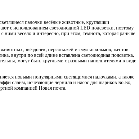
и светящиеся палочки весёлые животные, кругляшки
ивают с использованием светодиодной LED подсветки, поэтому
 с ними весело и интересно, при этом, темнота, которая раньше
 животных, звёздочек, персонажей из мультфильмов, жестов.
ка, внутри по всей длине вставлена светодиодная подсветка,
тельны, могут быть круглыми с разными наполнителями в виде
олняется новыми популярными светящимися палочками, а также
аффи слайм, исчезающие чернила и насос для шариков Бо-Бо,
ортной компанией Новая почта.