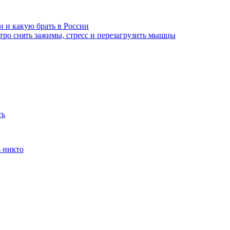
и и какую брать в России
тро снять зажимы, стресс и перезагрузить мышцы
ть
ь никто