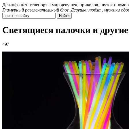
Дезинфо.нет: телепорт в мир девушек, приколов, шуток и юмор
Гламурный развлекательный блог. Девушки любят, мужики одо
Светящиеся палочки и други
497