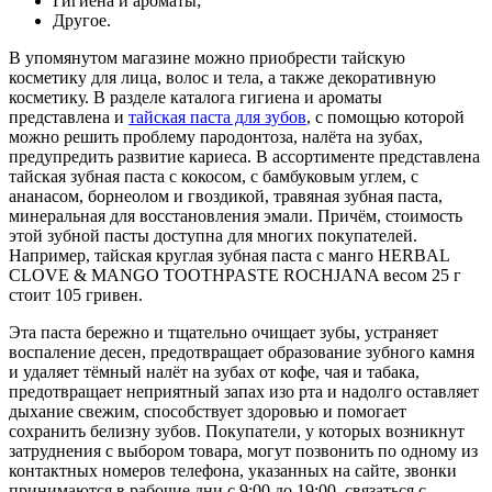
Гигиена и ароматы;
Другое.
В упомянутом магазине можно приобрести тайскую
косметику для лица, волос и тела, а также декоративную
косметику. В разделе каталога гигиена и ароматы
представлена и
тайская паста для зубов
, с помощью которой
можно решить проблему пародонтоза, налёта на зубах,
предупредить развитие кариеса. В ассортименте представлена
тайская зубная паста с кокосом, с бамбуковым углем, с
ананасом, борнеолом и гвоздикой, травяная зубная паста,
минеральная для восстановления эмали. Причём, стоимость
этой зубной пасты доступна для многих покупателей.
Например, тайская круглая зубная паста с манго HERBAL
CLOVE & MANGO TOOTHPASTE ROCHJANA весом 25 г
стоит 105 гривен.
Эта паста бережно и тщательно очищает зубы, устраняет
воспаление десен, предотвращает образование зубного камня
и удаляет тёмный налёт на зубах от кофе, чая и табака,
предотвращает неприятный запах изо рта и надолго оставляет
дыхание свежим, способствует здоровью и помогает
сохранить белизну зубов. Покупатели, у которых возникнут
затруднения с выбором товара, могут позвонить по одному из
контактных номеров телефона, указанных на сайте, звонки
принимаются в рабочие дни с 9:00 до 19:00, связаться с