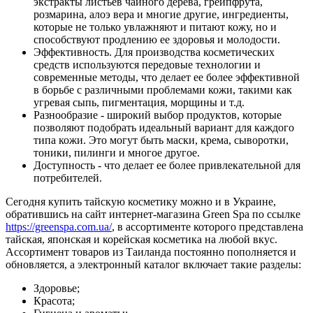
экстракты листьев чайного дерева, грейпфрута,
розмарина, алоэ вера и многие другие, ингредиенты,
которые не только увлажняют и питают кожу, но и
способствуют продлению ее здоровья и молодости.
Эффективность. Для производства косметических
средств используются передовые технологии и
современные методы, что делает ее более эффективной
в борьбе с различными проблемами кожи, такими как
угревая сыпь, пигментация, морщины и т.д.
Разнообразие - широкий выбор продуктов, которые
позволяют подобрать идеальный вариант для каждого
типа кожи. Это могут быть маски, крема, сыворотки,
тоники, пилинги и многое другое.
Доступность - что делает ее более привлекательной для
потребителей.
Сегодня купить тайскую косметику можно и в Украине,
обратившись на сайт интернет-магазина Green Spa по ссылке
https://greenspa.com.ua/
, в ассортименте которого представлена
тайская, японская и корейская косметика на любой вкус.
Ассортимент товаров из Таиланда постоянно пополняется и
обновляется, а электронный каталог включает такие разделы:
Здоровье;
Красота;