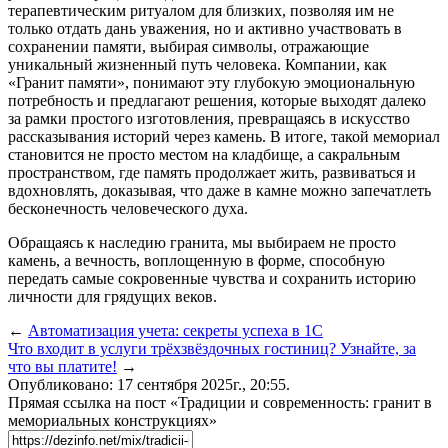
терапевтическим ритуалом для близких, позволяя им не
только отдать дань уважения, но и активно участвовать в
сохранении памяти, выбирая символы, отражающие
уникальный жизненный путь человека. Компании, как
«Гранит памяти», понимают эту глубокую эмоциональную
потребность и предлагают решения, которые выходят далеко
за рамки простого изготовления, превращаясь в искусство
рассказывания историй через камень. В итоге, такой мемориал
становится не просто местом на кладбище, а сакральным
пространством, где память продолжает жить, развиваться и
вдохновлять, доказывая, что даже в камне можно запечатлеть
бесконечность человеческого духа.
Обращаясь к наследию гранита, мы выбираем не просто
камень, а вечность, воплощенную в форме, способную
передать самые сокровенные чувства и сохранить историю
личности для грядущих веков.
←
Автоматизация учета: секреты успеха в 1С
Что входит в услуги трёхзвёздочных гостиниц? Узнайте, за
что вы платите!
→
Опубликовано: 17 сентября 2025г., 20:55.
Прямая ссылка на пост «Традиции и современность: гранит в
мемориальных конструкциях»