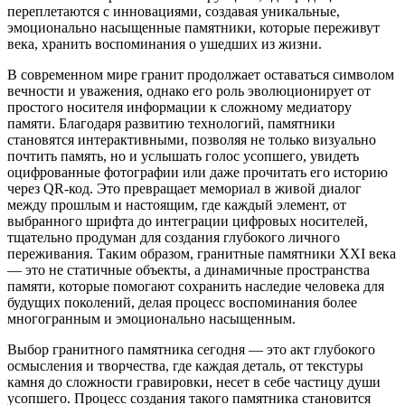
переплетаются с инновациями, создавая уникальные,
эмоционально насыщенные памятники, которые переживут
века, хранить воспоминания о ушедших из жизни.
В современном мире гранит продолжает оставаться символом
вечности и уважения, однако его роль эволюционирует от
простого носителя информации к сложному медиатору
памяти. Благодаря развитию технологий, памятники
становятся интерактивными, позволяя не только визуально
почтить память, но и услышать голос усопшего, увидеть
оцифрованные фотографии или даже прочитать его историю
через QR-код. Это превращает мемориал в живой диалог
между прошлым и настоящим, где каждый элемент, от
выбранного шрифта до интеграции цифровых носителей,
тщательно продуман для создания глубокого личного
переживания. Таким образом, гранитные памятники XXI века
— это не статичные объекты, а динамичные пространства
памяти, которые помогают сохранить наследие человека для
будущих поколений, делая процесс воспоминания более
многогранным и эмоционально насыщенным.
Выбор гранитного памятника сегодня — это акт глубокого
осмысления и творчества, где каждая деталь, от текстуры
камня до сложности гравировки, несет в себе частицу души
усопшего. Процесс создания такого памятника становится