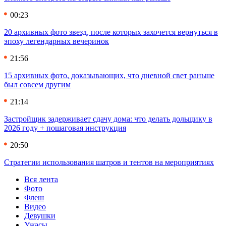
00:23
20 архивных фото звезд, после которых захочется вернуться в
эпоху легендарных вечеринок
21:56
15 архивных фото, доказывающих, что дневной свет раньше
был совсем другим
21:14
Застройщик задерживает сдачу дома: что делать дольщику в
2026 году + пошаговая инструкция
20:50
Стратегии использования шатров и тентов на мероприятиях
Вся лента
Фото
Флеш
Видео
Девушки
Ужасы