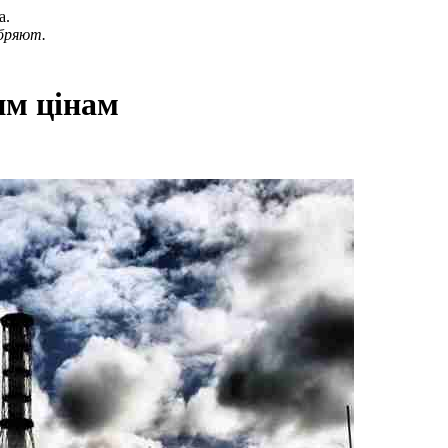
а.
бряют.
им цінам