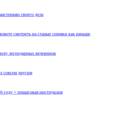
мастерами своего дела
ожете смотреть на старые снимки как раньше
эпоху легендарных вечеринок
л совсем другим
26 году + пошаговая инструкция