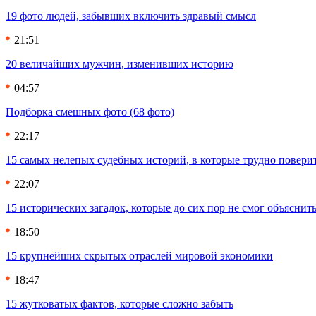
19 фото людей, забывших включить здравый смысл
21:51
20 величайших мужчин, изменивших историю
04:57
Подборка смешных фото (68 фото)
22:17
15 самых нелепых судебных историй, в которые трудно повери
22:07
15 исторических загадок, которые до сих пор не смог объяснит
18:50
15 крупнейших скрытых отраслей мировой экономики
18:47
15 жутковатых фактов, которые сложно забыть