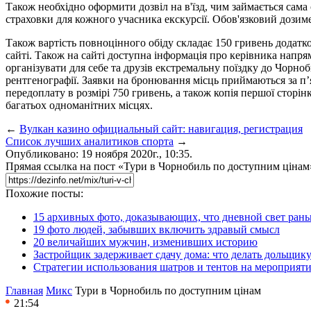
Також необхідно оформити дозвіл на в'їзд, чим займається сама 
страховки для кожного учасника екскурсії. Обов'язковий дозиме
Також вартість повноцінного обіду складає 150 гривень додатк
сайті. Також на сайті доступна інформація про керівника напр
організувати для себе та друзів екстремальну поїздку до Чорно
рентгенографії. Заявки на бронювання місць приймаються за п’ят
передоплату в розмірі 750 гривень, а також копія першої сторі
багатьох одноманітних місцях.
←
Вулкан казино официальный сайт: навигация, регистрация
Список лучших аналитиков спорта
→
Опубликовано: 19 ноября 2020г., 10:35.
Прямая ссылка на пост «Тури в Чорнобиль по доступним цінам
Похожие посты:
15 архивных фото, доказывающих, что дневной свет ран
19 фото людей, забывших включить здравый смысл
20 величайших мужчин, изменивших историю
Застройщик задерживает сдачу дома: что делать дольщику
Стратегии использования шатров и тентов на мероприят
Главная
Микс
Тури в Чорнобиль по доступним цінам
21:54