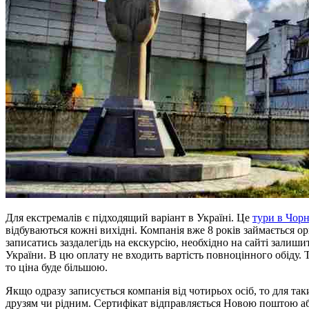
Для екстремалів є підходящий варіант в Україні. Це
тури в Чор
відбуваються кожні вихідні. Компанія вже 8 років займається о
записатись заздалегідь на екскурсію, необхідно на сайті залиш
України. В цю оплату не входить вартість повноцінного обіду.
то ціна буде більшою.
Якщо одразу записується компанія від чотирьох осіб, то для та
друзям чи рідним. Сертифікат відправляється Новою поштою або 