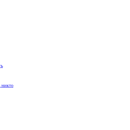
ть
ь никто