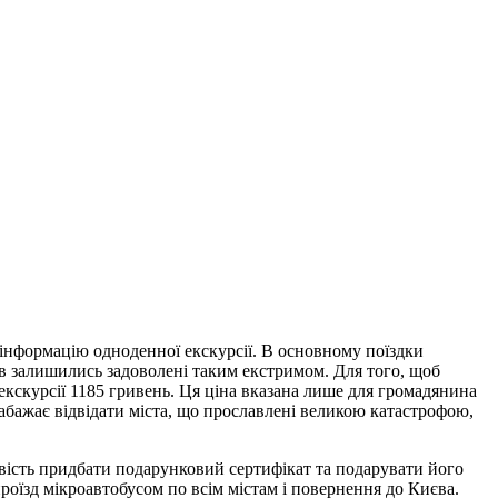
 інформацію одноденної екскурсії. В основному поїздки
ків залишились задоволені таким екстримом. Для того, щоб
екскурсії 1185 гривень. Ця ціна вказана лише для громадянина
абажає відвідати міста, що прославлені великою катастрофою,
ивість придбати подарунковий сертифікат та подарувати його
роїзд мікроавтобусом по всім містам і повернення до Києва.