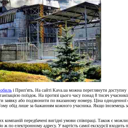
нобиль
і Прип'ять. На сайті Kava.ua можна переглянути доступну
рганізацією поїздок. На протязі цього часу понад 8 тисяч учасни
ити заявку або подзвонити по вказаному номеру. Ціна одноденної 
 Тому обід лише за бажанням кожного учасника. Якщо іноземець з
ких компаній передбачені вигідні умови співпраці. Також є можл
ж по електронному адресу. У вартість самої екскурсії входить п