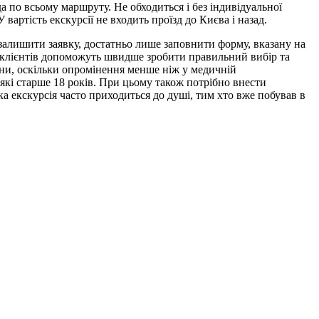
да по всьому маршруту. Не обходиться і без індивідуальної
артість екскурсії не входить проїзд до Києва і назад.
 залишити заявку, достатньо лише заповнити форму, вказану на
их клієнтів допоможуть швидше зробити правильний вибір та
ини, оскільки опромінення менше ніж у медичній
 які старше 18 років. При цьому також потрібно внести
ка екскурсія часто приходиться до душі, тим хто вже побував в