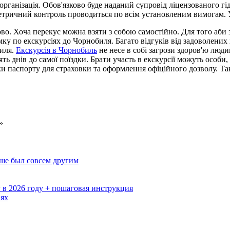
організація. Обов'язково буде наданий супровід ліцензованого гі
тричний контроль проводиться по всім установленим вимогам. У в
ово. Хоча перекус можна взяти з собою самостійно. Для того аби
ямку по екскурсіях до Чорнобиля. Багато відгуків від задоволен
биля.
Екскурсія в Чорнобиль
не несе в собі загрози здоров'ю люд
ь днів до самої поїздки. Брати участь в екскурсії можуть особи,
нки паспорту для страховки та оформлення офіційного дозволу. Та
»
ьше был совсем другим
 в 2026 году + пошаговая инструкция
иях