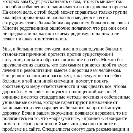
которых вам будут рассказывать о том, что есть множество
способов избавления от зависимости и они довольно просты.
На самом деле, с этой бедой может справиться только группа
квалифицированных психологов и медиков в тесно
сотрудничестве с ближайшим окружением больного человека.
Многие родственники ошибочно полагают, что раз они сами
не предлагали наркотики своему родному, то на них и не
лежит никакая ответственность.
Увы, в большинстве случаев, именно равнодушие близких
становится причиной протеста против существующей
ситуации, попытки обратить внимание на себя. Можно без
преувеличения сказать, что вам самим придется пройти курс
лечения и реабилитации вместе с дорогим вам человеком.
Специалисты клиники расскажут, как следует вести себя с
больным в той или иной ситуации, помогут понять
собственную меру ответственности и как сделать все, чтобы
дорогой вам человек вернулся к полноценной жизни. В
клинике имеются стандартные методы лечения и собственные
уникальные схемы, которые гарантируют избавление от
зависимости и невозвращения больного на протоптанную
дорожку. Если в вашем окружении появился наркоман, то не
полагайтесь на то, что «образумится», «пройдет». Набирайте
номер телефона клиники в Хмельницком или пишите о
проблеме на сайте. Специалисты смогут дать рекомендации и