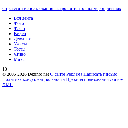
Стратегии использования шатров и тентов на мероприятиях
Вся лента
Фото
Флеш
Видео
Девушки
Ужасы
Тесты
Чтиво
Микс
18+
© 2005-2026 Dezinfo.net
О сайте
Реклама
Написать письмо
Политика конфиденциальности
Правила пользования сайтом
XML