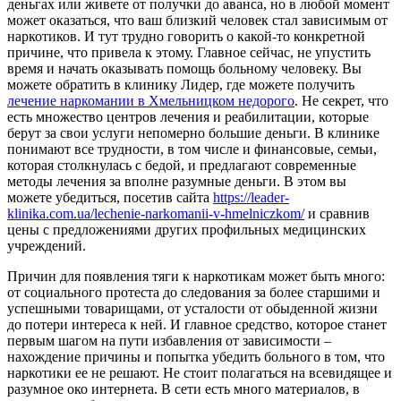
деньгах или живете от получки до аванса, но в любой момент
может оказаться, что ваш близкий человек стал зависимым от
наркотиков. И тут трудно говорить о какой-то конкретной
причине, что привела к этому. Главное сейчас, не упустить
время и начать оказывать помощь больному человеку. Вы
можете обратить в клинику Лидер, где можете получить
лечение наркомании в Хмельницком недорого
. Не секрет, что
есть множество центров лечения и реабилитации, которые
берут за свои услуги непомерно большие деньги. В клинике
понимают все трудности, в том числе и финансовые, семьи,
которая столкнулась с бедой, и предлагают современные
методы лечения за вполне разумные деньги. В этом вы
можете убедиться, посетив сайта
https://leader-
klinika.com.ua/lechenie-narkomanii-v-hmelniczkom/
и сравнив
цены с предложениями других профильных медицинских
учреждений.
Причин для появления тяги к наркотикам может быть много:
от социального протеста до следования за более старшими и
успешными товарищами, от усталости от обыденной жизни
до потери интереса к ней. И главное средство, которое станет
первым шагом на пути избавления от зависимости –
нахождение причины и попытка убедить больного в том, что
наркотики ее не решают. Не стоит полагаться на всевидящее и
разумное око интернета. В сети есть много материалов, в