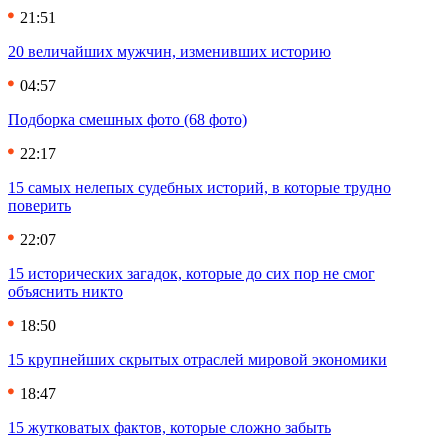
21:51
20 величайших мужчин, изменивших историю
04:57
Подборка смешных фото (68 фото)
22:17
15 самых нелепых судебных историй, в которые трудно
поверить
22:07
15 исторических загадок, которые до сих пор не смог
объяснить никто
18:50
15 крупнейших скрытых отраслей мировой экономики
18:47
15 жутковатых фактов, которые сложно забыть