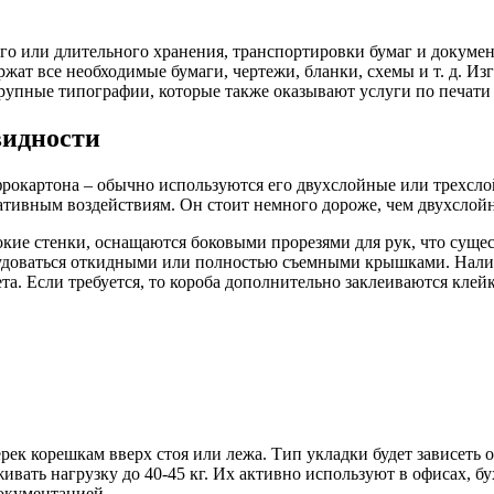
о или длительного хранения, транспортировки бумаг и докумен
жат все необходимые бумаги, чертежи, бланки, схемы и т. д. И
упные типографии, которые также оказывают услуги по печати 
видности
рокартона – обычно используются его двухслойные или трехслой
тивным воздействиям. Он стоит немного дороже, чем двухслойн
ие стенки, оснащаются боковыми прорезями для рук, что сущест
орудоваться откидными или полностью съемными крышками. Нали
а. Если требуется, то короба дополнительно заклеиваются клей
ек корешкам вверх стоя или лежа. Тип укладки будет зависеть о
вать нагрузку до 40-45 кг. Их активно используют в офисах, б
документацией.