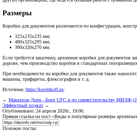
Размеры
Коробки для документов различаются по конфигурации, конст
325х235х235 мм;
480х325х295 мм;
390х320х270 мм.
Если требуется заказчику, архивные коробки для документов 
дороже, чем производство коробов в стандартных типоразмерах
При необходимости на коробки для документов также наноситс
машины, трафареты, флексография и т. д.
Источник:
https://korobkoff.ru/
←
Маккензи Дерн - Боец UFC и по совместительству МИЛФ (2
Эффектный подкат
→
Опубликовано: 24 апреля 2020г., 19:00.
Прямая ссылка на пост «Виды и популярные размеры архивных
Похожие посты: