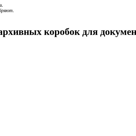
а.
бряют.
архивных коробок для докуме