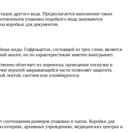
тации другого вида. Предполагается наполнение таких
зготовлением упаковки подобного вида занимаются
на коробках для документов.
ные виды. Гофрокартон, состоящий из трех слоев, является
ый аналог, но по характеристикам заметно выигрывает.
венно облегчает их переноску, проведение погрузки и
чие верхней закрывающейся части позволяет защитить
кой лентой, скотчем или пломбируются.
т соотношения размеров упаковки и папок. Коробки для
ухгалтериях, архивных учреждениях, медицинских центрах и