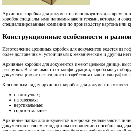
Архивные коробки для документов используются для временног
коробок специальными папками-накопителями, которые и содер
специализированные компании по производству картона или кр
Конструкционные особенности и разно
Изготовление архивных коробок для документов ведется из гоф
более долговечным, устойчивым к механическим и другим нега
Архивные коробки для документов имеют цельное днище, высок
разгрузки. В зависимости от конфигурации, короба могут об
документацию от негативного воздействия пыли и ультрафиолет
К основным видам архивных коробок для документов относят:
на липучках;
на завязках;
вертикальные;
горизонтальные.
Архивные папки для документов в коробки укладываются попер
документов в своем стандартном исполнении способны выдержи
других организациях, где ведется большая работа с бумажной 