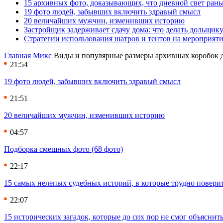
15 архивных фото, доказывающих, что дневной свет ран
19 фото людей, забывших включить здравый смысл
20 величайших мужчин, изменивших историю
Застройщик задерживает сдачу дома: что делать дольщику
Стратегии использования шатров и тентов на мероприят
Главная
Микс
Виды и популярные размеры архивных коробок 
21:54
19 фото людей, забывших включить здравый смысл
21:51
20 величайших мужчин, изменивших историю
04:57
Подборка смешных фото (68 фото)
22:17
15 самых нелепых судебных историй, в которые трудно повери
22:07
15 исторических загадок, которые до сих пор не смог объяснит