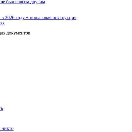
ьше был совсем другим
 в 2026 году + пошаговая инструкция
иях
для документов
ть
ь никто