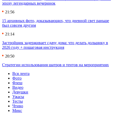
эпоху легендарных вечеринок
21:56
15 архивных фото, доказывающих, что дневной свет раньше
был совсем другим
21:14
Застройщик задерживает сдачу дома: что делать дольщику в
2026 году + пошаговая инструкция
20:50
Стратегии использования шатров и тентов на мероприятиях
Вся лента
Фото
Флеш
Видео
Девушки
Ужасы
Тесты
Чтиво
Микс