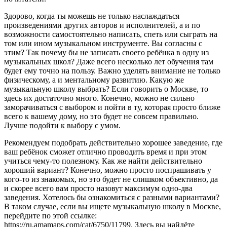
Здорово, когда ты можешь не только наслаждаться
произведениями других авторов и исполнителей, а и по
возможности самостоятельно написать, спеть или сыграть на
том или ином музыкальном инструменте. Вы согласны с
этим? Так почему бы не записать своего ребёнка в одну из
музыкальных школ? Даже всего несколько лет обучения там
будет ему точно на пользу. Важно уделять внимание не только
физическому, а и ментальному развитию. Какую же
музыкальную школу выбрать? Если говорить о Москве, то
здесь их достаточно много. Конечно, можно не сильно
заморачиваться с выбором и пойти в ту, которая просто ближе
всего к вашему дому, но это будет не совсем правильно.
Лучше подойти к выбору с умом.
Рекомендуем подобрать действительно хорошее заведение, где
ваш ребёнок сможет отлично проводить время и при этом
учиться чему-то полезному. Как же найти действительно
хороший вариант? Конечно, можно просто поспрашивать у
кого-то из знакомых, но это будет не слишком объективно, да
и скорее всего вам просто назовут максимум одно-два
заведения. Хотелось бы ознакомиться с разными вариантами?
В таком случае, если вы ищете музыкальную школу в Москве,
перейдите по этой ссылке:
https://ru.amamaps.com/cat/6750/11799. Здесь вы найдёте