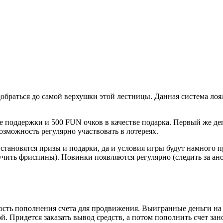
добраться до самой верхушки этой лестницы. Данная система ло
 поддержки и 500 FUN очков в качестве подарка. Первый же депо
озможность регулярно участвовать в лотереях.
становятся призы и подарки, да и условия игры будут намного 
учить фриспины). Новинки появляются регулярно (следить за а
ть пополнения счета для продвижения. Выигранные деньги на ст
ой. Придется заказать вывод средств, а потом пополнить счет зан