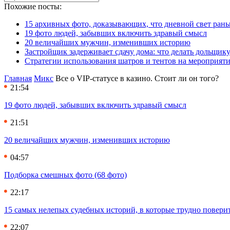
Похожие посты:
15 архивных фото, доказывающих, что дневной свет ран
19 фото людей, забывших включить здравый смысл
20 величайших мужчин, изменивших историю
Застройщик задерживает сдачу дома: что делать дольщику
Стратегии использования шатров и тентов на мероприят
Главная
Микс
Все о VIP-статусе в казино. Стоит ли он того?
21:54
19 фото людей, забывших включить здравый смысл
21:51
20 величайших мужчин, изменивших историю
04:57
Подборка смешных фото (68 фото)
22:17
15 самых нелепых судебных историй, в которые трудно повери
22:07