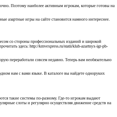
точно. Поэтому наиболее активным игрокам, которые готовы на
рные азартные игры на сайте становится намного интереснее.
ересом со стороны профессиональных изданий и широкой
рочитать здесь:
http://kmvexpress.ru/statii/klub-azartnyx-igr-pb-
орую переработали совсем недавно. Теперь вам необязательно
родном нам с вами языке. В каталоге вы найдете одноруких
тся такие системы по-разному. Где-то игрокам выдают
пулярные слоты и регулярно осуществляя движение средств на
: