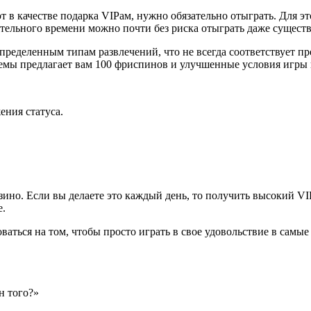
 в качестве подарка VIPам, нужно обязательно отыграть. Для э
лительного времени можно почти без риска отыграть даже сущес
определенным типам развлечений, что не всегда соответствует 
темы предлагает вам 100 фриспинов и улучшенные условия игры 
ения статуса.
казино. Если вы делаете это каждый день, то получить высокий V
е.
оваться на том, чтобы просто играть в свое удовольствие в сам
н того?»