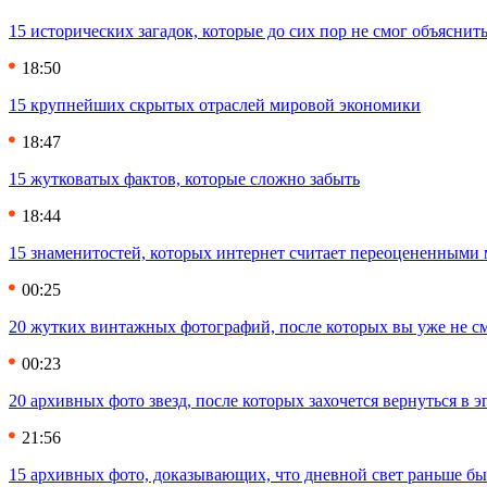
15 исторических загадок, которые до сих пор не смог объяснит
18:50
15 крупнейших скрытых отраслей мировой экономики
18:47
15 жутковатых фактов, которые сложно забыть
18:44
15 знаменитостей, которых интернет считает переоцененными 
00:25
20 жутких винтажных фотографий, после которых вы уже не см
00:23
20 архивных фото звезд, после которых захочется вернуться в 
21:56
15 архивных фото, доказывающих, что дневной свет раньше бы