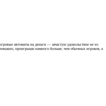
игровые автоматы на деньги — зачастую удовольствие не из
ловажно, проигрыши намного больше, чем обычных игроков, а