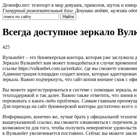
Дезинфо.нет: телепорт в мир девушек, приколов, шуток и юмор
Гламурный развлекательный блог. Девушки любят, мужики одо
Всегда доступное зеркало Вул
425
Вулканбет – это букмекерская контора, которая уже заслужила 
Зеркало Вулканбет вам может понадобиться в случае временной
ссылке https://vulkanbet.com.ua/zerkalo/, где вы сможете озна
Администрация площадки создает копии, которые адаптированы
зеркала. Важно подчеркнуть, что сайт-копия внешне схож с оф
Вы можете зарегистрироваться в системе с помощью зеркала, в
техподдержкой и так далее. Важно также отметить, что линия 
переживать о каких-либо проблемах. Самым главным преимущест
Для перехода на сайт букмекерской конторы достаточно всего 
Информацию, конечно же, лучше брать у официальной техниче
вышеуказанной ссылке, вы сможете ознакомиться с перечнем до
возможности для того, чтобы получить невероятное удовольстви
в Вулканбет увеличивается постоянно. Сейчас вы можете заключ