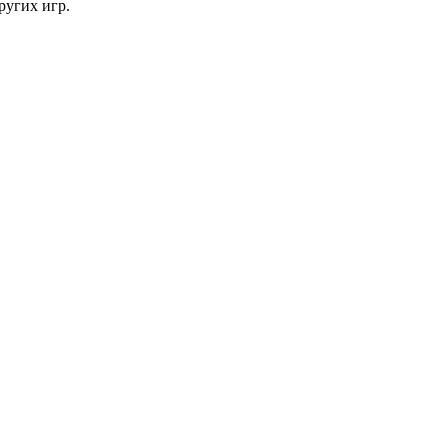
других игр.