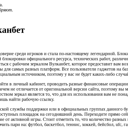
а.
бряют.
канбет
доверие среди игроков и стала по-настоящему легендарной. Блок
 блокировки официального ресурса, технических работ, различн
комиться с рабочим зеркалом Вулканбет, которое предоставит вам 
 для самых разных платформ. Все пользователи гаджетов на баз
ициальным источником, поэтому у вас не будет каких-либо случ
ойти в личный кабинет, проводить разные финансовые операции,
ничем не отличается от оригинальной версии сайта, поэтому вы 
вом зеркал является то, что для их использования вам не пона
лишь найти рабочую ссылку.
ской службы поддержки или в официальных группах данного бук
ступных площадок на сегодняшний день. Переходите прямо сейча
е от активной игры. Стоит отметить то, что количество разных 
ить пари на: футбол, баскетбол, теннис, хоккей, бейсбол, ufc, 