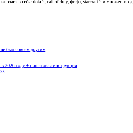
чает в себя: dota 2, call of duty, фифа, starcraft 2 и множество 
ьше был совсем другим
 в 2026 году + пошаговая инструкция
иях