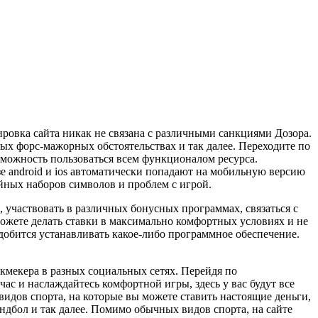
ировка сайта никак не связана с различными санкциями Дозора.
ых форс-мажорных обстоятельствах и так далее. Переходите по
возможность пользоваться всем функционалом ресурса.
е android и ios автоматически попадают на мобильную версию
айных наборов символов и проблем с игрой.
 участвовать в различных бонусных программах, связаться с
можете делать ставки в максимально комфортных условиях и не
добится устанавливать какое-либо программное обеспечение.
мекера в разных социальных сетях. Перейдя по
с и наслаждайтесь комфортной игры, здесь у вас будут все
видов спорта, на которые вы можете ставить настоящие деньги,
гандбол и так далее. Помимо обычных видов спорта, на сайте