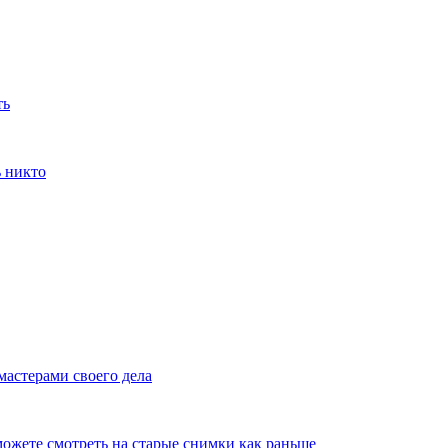
ть
ь никто
мастерами своего дела
ожете смотреть на старые снимки как раньше