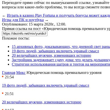
Переходите прямо сейчас по вышеуказанной ссылке, узнавайте
вопросы или какие-либо проблемы, то вы всегда сможете позво
←
Играть в казино Play Fortuna и получать бонусы может каж
Игры для ПК и ноутбука
→
Опубликовано: 15 марта 2020г., 12:00.
Прямая ссылка на пост «Юридическая помощь премиального у
Похожие посты:
15 архивных фото, доказывающих, что дневной свет ран
19 фото людей, забывших включить здравый смысл
20 величайших мужчин, изменивших историю
Застройщик задерживает сдачу дома: что делать дольщику
Стратегии использования шатров и тентов на мероприят
Главная
Микс
Юридическая помощь премиального уровня
21:54
19 фото людей, забывших включить здравый смысл
21:51
20 величайших мужчин, изменивших историю