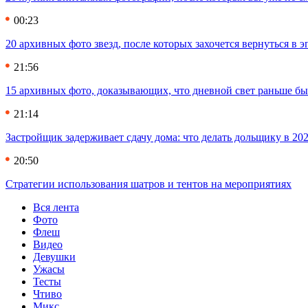
00:23
20 архивных фото звезд, после которых захочется вернуться в 
21:56
15 архивных фото, доказывающих, что дневной свет раньше бы
21:14
Застройщик задерживает сдачу дома: что делать дольщику в 20
20:50
Стратегии использования шатров и тентов на мероприятиях
Вся лента
Фото
Флеш
Видео
Девушки
Ужасы
Тесты
Чтиво
Микс