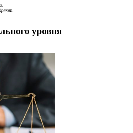
а.
бряют.
льного уровня