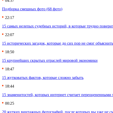
04:57
Подборка смешных фото (68 фото)
22:17
15 самых нелепых судебных историй, в которые трудно повери
22:07
15 исторических загадок, которые до сих пор не смог объяснит
18:50
15 крупнейших скрытых отраслей мировой экономики
18:47
15 жутковатых фактов, которые сложно забыть
18:44
15 знаменитостей, которых интернет считает переоцененными 
00:25
20 жутких винтажных фотографий, после которых вы уже не см