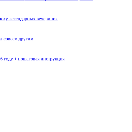
эпоху легендарных вечеринок
л совсем другим
26 году + пошаговая инструкция