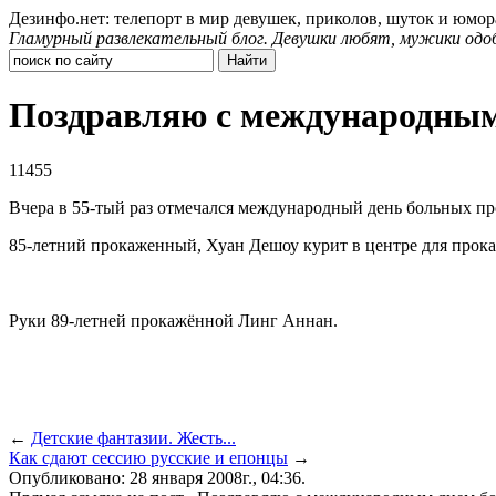
Дезинфо.нет: телепорт в мир девушек, приколов, шуток и юмор
Гламурный развлекательный блог. Девушки любят, мужики одо
Поздравляю с международным
11455
Вчера в 55-тый раз отмечался международный день больных про
85-летний прокаженный, Хуан Дешоу курит в центре для прока
Руки 89-летней прокажённой Линг Аннан.
←
Детские фантазии. Жесть...
Как сдают сессию русские и епонцы
→
Опубликовано: 28 января 2008г., 04:36.