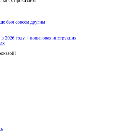
ольных проказой!»
ьше был совсем другим
 в 2026 году + пошаговая инструкция
иях
оказой!
ть