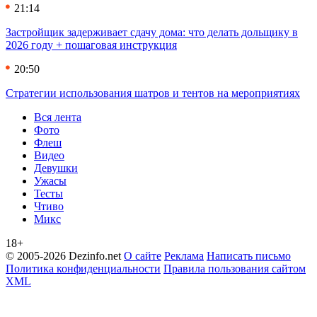
21:14
Застройщик задерживает сдачу дома: что делать дольщику в
2026 году + пошаговая инструкция
20:50
Стратегии использования шатров и тентов на мероприятиях
Вся лента
Фото
Флеш
Видео
Девушки
Ужасы
Тесты
Чтиво
Микс
18+
© 2005-2026 Dezinfo.net
О сайте
Реклама
Написать письмо
Политика конфиденциальности
Правила пользования сайтом
XML