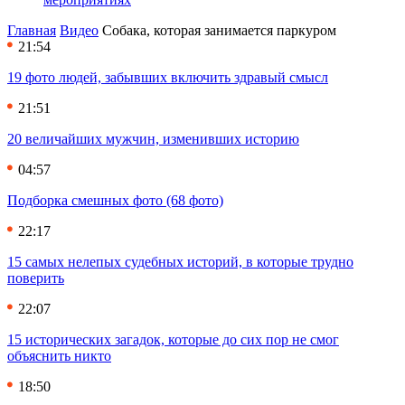
Главная
Видео
Собака, которая занимается паркуром
21:54
19 фото людей, забывших включить здравый смысл
21:51
20 величайших мужчин, изменивших историю
04:57
Подборка смешных фото (68 фото)
22:17
15 самых нелепых судебных историй, в которые трудно
поверить
22:07
15 исторических загадок, которые до сих пор не смог
объяснить никто
18:50