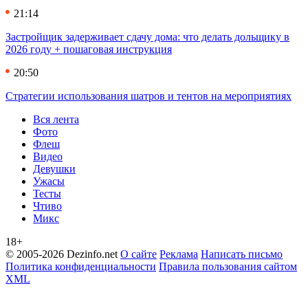
21:14
Застройщик задерживает сдачу дома: что делать дольщику в
2026 году + пошаговая инструкция
20:50
Стратегии использования шатров и тентов на мероприятиях
Вся лента
Фото
Флеш
Видео
Девушки
Ужасы
Тесты
Чтиво
Микс
18+
© 2005-2026 Dezinfo.net
О сайте
Реклама
Написать письмо
Политика конфиденциальности
Правила пользования сайтом
XML