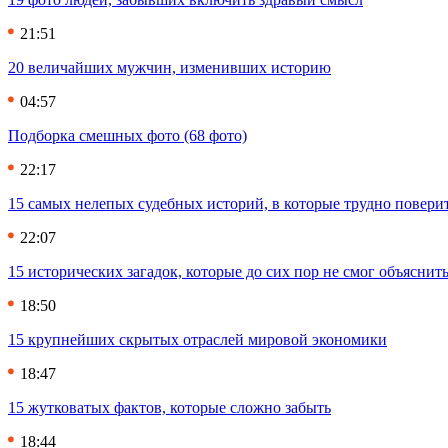
21:51
20 величайших мужчин, изменивших историю
04:57
Подборка смешных фото (68 фото)
22:17
15 самых нелепых судебных историй, в которые трудно повери
22:07
15 исторических загадок, которые до сих пор не смог объяснит
18:50
15 крупнейших скрытых отраслей мировой экономики
18:47
15 жутковатых фактов, которые сложно забыть
18:44