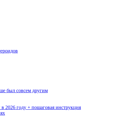
тероидов
ьше был совсем другим
 в 2026 году + пошаговая инструкция
иях