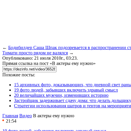
←
Бодибилдер Саша Шпак подозревается в распространении с
Тимати просто рядом не валялся
→
Опубликовано: 21 июля 2010г., 03:23.
Прямая ссылка на пост «В актеры ему нужно»
Похожие посты:
15 архивных фото, доказывающих, что дневной свет ран
19 фото людей, забывших включить здравый смысл
20 величайших мужчин, изменивших историю
Застройщик задерживает сдачу дома: что делать дольщику
Стратегии использования шатров и тентов на мероприят
Главная
Видео
В актеры ему нужно
21:54
19 фото людей, забывших включить здравый смысл