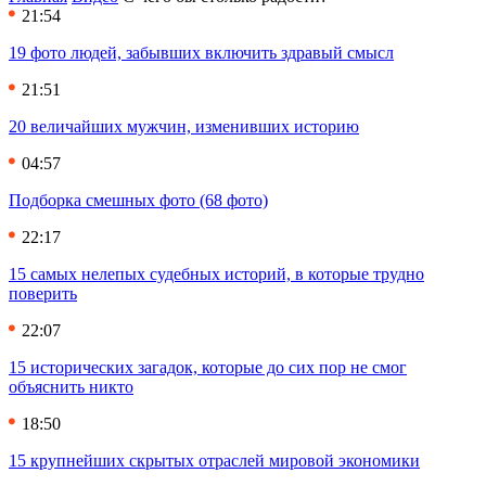
21:54
19 фото людей, забывших включить здравый смысл
21:51
20 величайших мужчин, изменивших историю
04:57
Подборка смешных фото (68 фото)
22:17
15 самых нелепых судебных историй, в которые трудно
поверить
22:07
15 исторических загадок, которые до сих пор не смог
объяснить никто
18:50
15 крупнейших скрытых отраслей мировой экономики