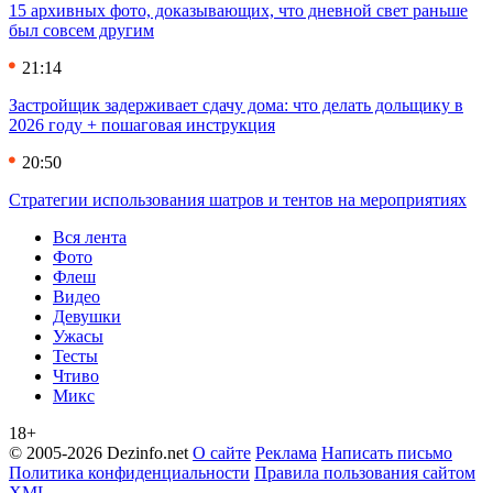
15 архивных фото, доказывающих, что дневной свет раньше
был совсем другим
21:14
Застройщик задерживает сдачу дома: что делать дольщику в
2026 году + пошаговая инструкция
20:50
Стратегии использования шатров и тентов на мероприятиях
Вся лента
Фото
Флеш
Видео
Девушки
Ужасы
Тесты
Чтиво
Микс
18+
© 2005-2026 Dezinfo.net
О сайте
Реклама
Написать письмо
Политика конфиденциальности
Правила пользования сайтом
XML