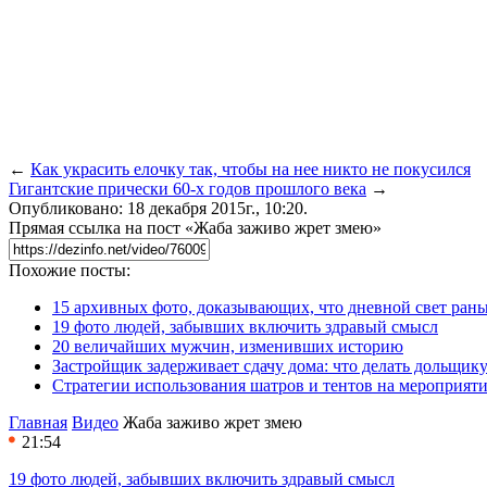
←
Как украсить елочку так, чтобы на нее никто не покусился
Гигантские прически 60-х годов прошлого века
→
Опубликовано: 18 декабря 2015г., 10:20.
Прямая ссылка на пост «Жаба заживо жрет змею»
Похожие посты:
15 архивных фото, доказывающих, что дневной свет ран
19 фото людей, забывших включить здравый смысл
20 величайших мужчин, изменивших историю
Застройщик задерживает сдачу дома: что делать дольщику
Стратегии использования шатров и тентов на мероприят
Главная
Видео
Жаба заживо жрет змею
21:54
19 фото людей, забывших включить здравый смысл