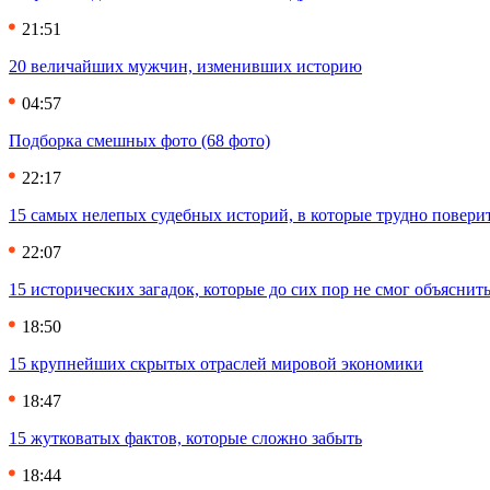
21:51
20 величайших мужчин, изменивших историю
04:57
Подборка смешных фото (68 фото)
22:17
15 самых нелепых судебных историй, в которые трудно повери
22:07
15 исторических загадок, которые до сих пор не смог объяснит
18:50
15 крупнейших скрытых отраслей мировой экономики
18:47
15 жутковатых фактов, которые сложно забыть
18:44