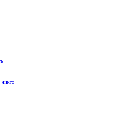
ть
ь никто