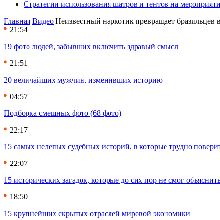
Стратегии использования шатров и тентов на мероприят
Главная
Видео
Неизвестный наркотик превращает бразильцев 
21:54
19 фото людей, забывших включить здравый смысл
21:51
20 величайших мужчин, изменивших историю
04:57
Подборка смешных фото (68 фото)
22:17
15 самых нелепых судебных историй, в которые трудно повери
22:07
15 исторических загадок, которые до сих пор не смог объяснит
18:50
15 крупнейших скрытых отраслей мировой экономики