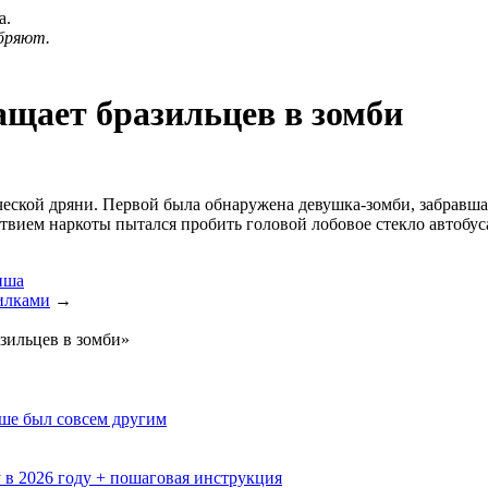
а.
бряют.
щает бразильцев в зомби
ческой дряни. Первой была обнаружена девушка-зомби, забравша
вием наркоты пытался пробить головой лобовое стекло автобуса
иша
илками
→
зильцев в зомби»
ьше был совсем другим
 в 2026 году + пошаговая инструкция