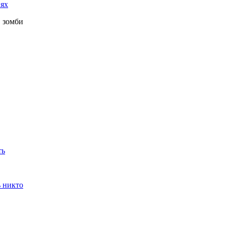
иях
в зомби
ть
ь никто