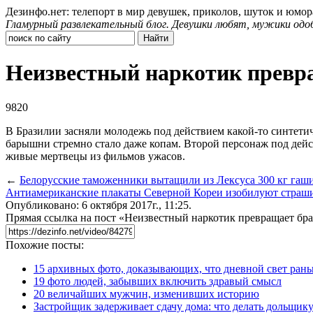
Дезинфо.нет: телепорт в мир девушек, приколов, шуток и юмор
Гламурный развлекательный блог. Девушки любят, мужики одо
Неизвестный наркотик превра
9820
В Бразилии засняли молодежь под действием какой-то синтети
барышни стремно стало даже копам. Второй персонаж под дейст
живые мертвецы из фильмов ужасов.
←
Белорусские таможенники вытащили из Лексуса 300 кг гаш
Антиамериканские плакаты Северной Кореи изобилуют страш
Опубликовано: 6 октября 2017г., 11:25.
Прямая ссылка на пост «Неизвестный наркотик превращает бра
Похожие посты:
15 архивных фото, доказывающих, что дневной свет ран
19 фото людей, забывших включить здравый смысл
20 величайших мужчин, изменивших историю
Застройщик задерживает сдачу дома: что делать дольщику