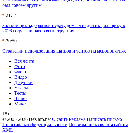
был совсем другим
21:14
Застройщик задерживает сдачу дома: что делать дольщику в
2026 году + пошаговая инструкция
20:50
Стратегии использования шатров и тентов на мероприятиях
Вся лента
Фото
Флеш
Видео
Девушки
Ужасы
Тесты
Чтиво
Микс
18+
© 2005-2026 Dezinfo.net
О сайте
Реклама
Написать письмо
Политика конфиденциальности
Правила пользования сайтом
XML