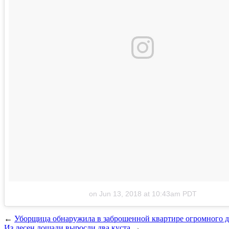
on
Jun 13, 2018 at 10:43am PDT
←
Уборщица обнаружила в заброшенной квартире огромного д
Из десен лошади выросли два куста
→