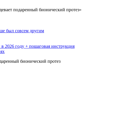
адевает подаренный бионический протез»
ьше был совсем другим
 в 2026 году + пошаговая инструкция
иях
подаренный бионический протез