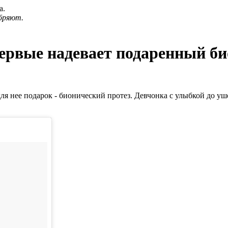
а.
бряют.
первые надевает подаренный б
я нее подарок - бионический протез. Девчонка с улыбкой до уше