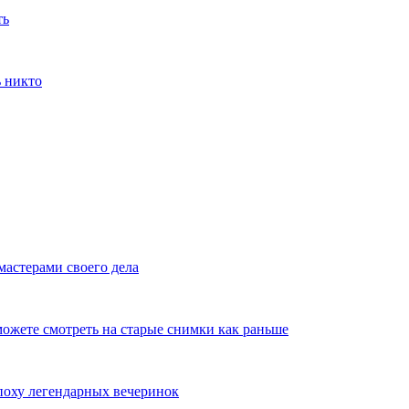
ть
ь никто
мастерами своего дела
ожете смотреть на старые снимки как раньше
эпоху легендарных вечеринок