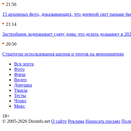
21:56
15 архивных фото, доказывающих, что дневной свет раньше бы
21:14
Застройщик задерживает сдачу дома: что делать дольщику в 20
20:50
Стратегии использования шатров и тентов на мероприятиях
Вся лента
Фото
Флеш
Видео
Девушки
Ужасы
Тесты
Чтиво
Микс
18+
© 2005-2026 Dezinfo.net
О сайте
Реклама
Написать письмо
Поли