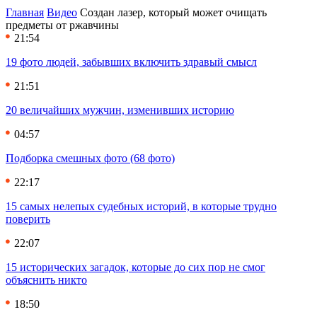
Главная
Видео
Создан лазер, который может очищать
предметы от ржавчины
21:54
19 фото людей, забывших включить здравый смысл
21:51
20 величайших мужчин, изменивших историю
04:57
Подборка смешных фото (68 фото)
22:17
15 самых нелепых судебных историй, в которые трудно
поверить
22:07
15 исторических загадок, которые до сих пор не смог
объяснить никто
18:50