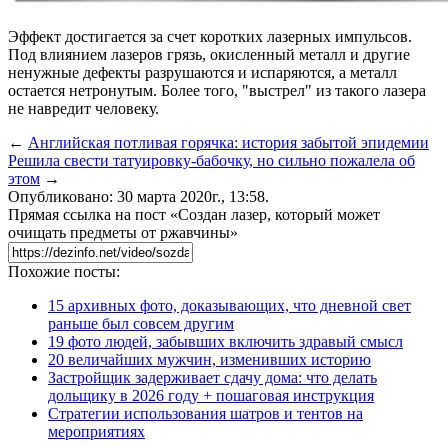
Эффект достигается за счет коротких лазерных импульсов.
Под влиянием лазеров грязь, окисленный металл и другие
ненужные дефекты разрушаются и испаряются, а металл
остается нетронутым. Более того, "выстрел" из такого лазера
не навредит человеку.
←
Английская потливая горячка: история забытой эпидемии
Решила свести татуировку-бабочку, но сильно пожалела об
этом
→
Опубликовано: 30 марта 2020г., 13:58.
Прямая ссылка на пост «Создан лазер, который может
очищать предметы от ржавчины»
Похожие посты:
15 архивных фото, доказывающих, что дневной свет
раньше был совсем другим
19 фото людей, забывших включить здравый смысл
20 величайших мужчин, изменивших историю
Застройщик задерживает сдачу дома: что делать
дольщику в 2026 году + пошаговая инструкция
Стратегии использования шатров и тентов на
мероприятиях