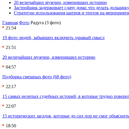
20 величайших мужчин, изменивших историю
Застройщик задерживает сдачу дома: что делать дольщику
Стратегии использования шатров и тентов на мероприят
Главная
Фото
Радуга (3 фото)
21:54
19 фото людей, забывших включить здравый смысл
21:51
20 величайших мужчин, изменивших историю
04:57
Подборка смешных фото (68 фото)
22:17
15 самых нелепых судебных историй, в которые трудно повери
22:07
15 исторических загадок, которые до сих пор не смог объяснит
18:50