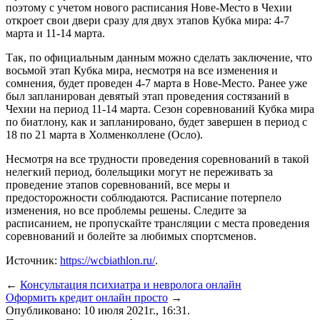
поэтому с учетом нового расписания Нове-Место в Чехии
откроет свои двери сразу для двух этапов Кубка мира: 4-7
марта и 11-14 марта.
Так, по официальным данным можно сделать заключение, что
восьмой этап Кубка мира, несмотря на все изменения и
сомнения, будет проведен 4-7 марта в Нове-Место. Ранее уже
был запланирован девятый этап проведения состязаний в
Чехии на период 11-14 марта. Сезон соревнований Кубка мира
по биатлону, как и запланировано, будет завершен в период с
18 по 21 марта в Холменколлене (Осло).
Несмотря на все трудности проведения соревнований в такой
нелегкий период, болельщики могут не переживать за
проведение этапов соревнований, все меры и
предосторожности соблюдаются. Расписание потерпело
изменения, но все проблемы решены. Следите за
расписанием, не пропускайте трансляции с места проведения
соревнований и болейте за любимых спортсменов.
Источник:
https://wcbiathlon.ru/
.
←
Консультация психиатра и невролога онлайн
Оформить кредит онлайн просто
→
Опубликовано: 10 июля 2021г., 16:31.