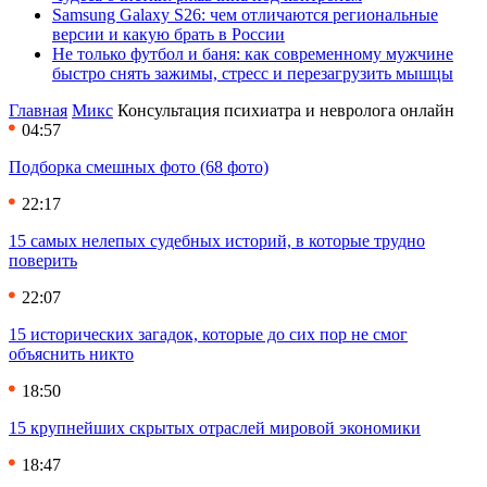
Samsung Galaxy S26: чем отличаются региональные
версии и какую брать в России
Не только футбол и баня: как современному мужчине
быстро снять зажимы, стресс и перезагрузить мышцы
Главная
Микс
Консультация психиатра и невролога онлайн
04:57
Подборка смешных фото (68 фото)
22:17
15 самых нелепых судебных историй, в которые трудно
поверить
22:07
15 исторических загадок, которые до сих пор не смог
объяснить никто
18:50
15 крупнейших скрытых отраслей мировой экономики
18:47