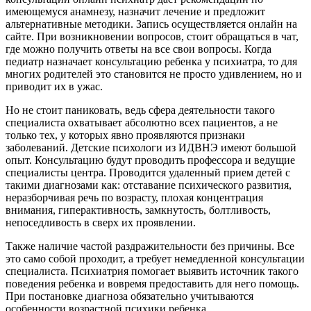
имеющемуся анамнезу, назначит лечение и предложит
альтернативные методики. Запись осуществляется онлайн на
сайте. При возникновении вопросов, стоит обращаться в чат,
где можно получить ответы на все свои вопросы. Когда
педиатр назначает консультацию ребенка у психиатра, то для
многих родителей это становится не просто удивлением, но и
приводит их в ужас.
Но не стоит паниковать, ведь сфера деятельности такого
специалиста охватывает абсолютно всех пациентов, а не
только тех, у которых явно проявляются признаки
заболеваний. Детские психологи из ИДВНЭ имеют большой
опыт. Консультацию будут проводить профессора и ведущие
специалисты центра. Проводится удаленный прием детей с
такими диагнозами как: отставание психического развития,
неразборчивая речь по возрасту, плохая концентрация
внимания, гиперактивность, замкнутость, болтливость,
непоседливость в сверх их проявлении.
Также наличие частой раздражительности без причины. Все
это само собой проходит, а требует немедленной консультации
специалиста. Психиатрия помогает выявить источник такого
поведения ребенка и вовремя предоставить для него помощь.
При постановке диагноза обязательно учитываются
особенности возрастной психики ребенка.