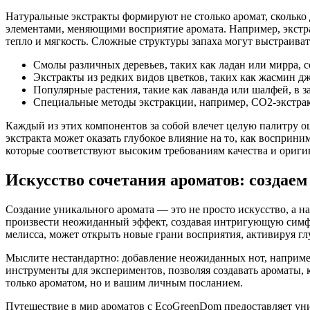
Натуральные экстракты формируют не столько аромат, скольк
элементами, меняющими восприятие аромата. Например, экстрак
тепло и мягкость. Сложные структуры запаха могут выстраива
Смолы различных деревьев, таких как ладан или мирра, с
Экстракты из редких видов цветков, таких как жасмин д
Популярные растения, такие как лаванда или шалфей, в 
Специальные методы экстракции, например, CO2-экстрак
Каждый из этих компонентов за собой влечет целую палитру о
экстракта может оказать глубокое влияние на то, как восприн
которые соответствуют высоким требованиям качества и ориги
Искусство сочетания ароматов: создаем
Создание уникального аромата — это не просто искусство, а 
произвести неожиданный эффект, создавая интригующую симфон
мелисса, может открыть новые грани восприятия, активируя г
Мыслите нестандартно: добавление неожиданных нот, наприме
инструменты для экспериментов, позволяя создавать ароматы, 
только ароматом, но и вашим личным посланием.
Путешествие в мир ароматов с EcoGreenDom предоставляет ун