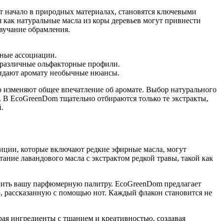
т начало в природных материалах, становятся ключевыми
 как натуральные масла из коры деревьев могут привнести
звучание обрамления.
ьные ассоциации.
о различные ольфакторные профили.
ридают аромату необычные нюансы.
о изменяют общее впечатление об аромате. Выбор натурального
ь. В EcoGreenDom тщательно отбираются только те экстракты,
.
зиции, которые включают редкие эфирные масла, могут
ие лавандового масла с экстрактом редкой травы, такой как
енить вашу парфюмерную палитру. EcoGreenDom предлагает
ю, рассказанную с помощью нот. Каждый флакон становится не
ая ингредиенты с тщанием и креативностью, создавая