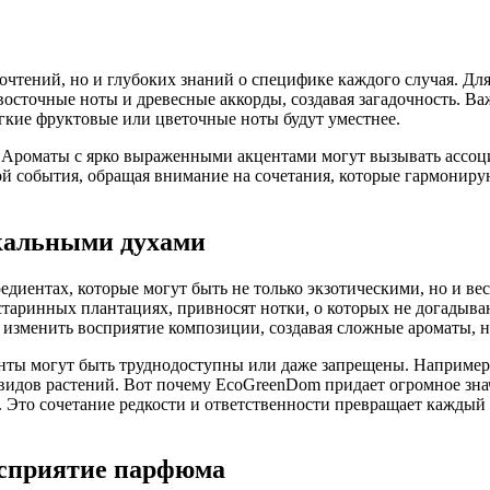
чтений, но и глубоких знаний о специфике каждого случая. Для
сточные ноты и древесные аккорды, создавая загадочность. Важ
егкие фруктовые или цветочные ноты будут уместнее.
 Ароматы с ярко выраженными акцентами могут вызывать ассоц
 события, обращая внимание на сочетания, которые гармонирую
икальными духами
редиентах, которые могут быть не только экзотическими, но и 
 старинных плантациях, привносят нотки, о которых не догады
 изменить восприятие композиции, создавая сложные ароматы, 
диенты могут быть труднодоступны или даже запрещены. Наприме
х видов растений. Вот почему EcoGreenDom придает огромное зн
. Это сочетание редкости и ответственности превращает каждый
осприятие парфюма