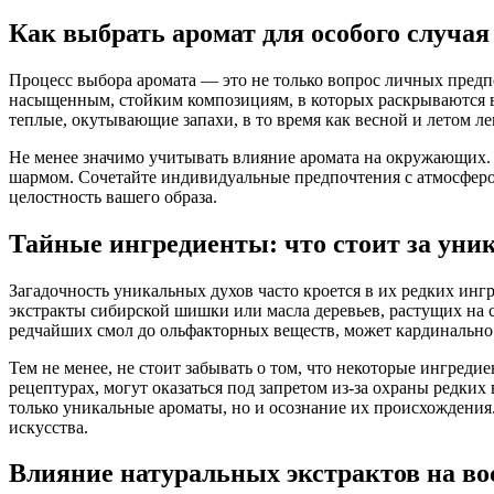
Как выбрать аромат для особого случая
Процесс выбора аромата — это не только вопрос личных предпо
насыщенным, стойким композициям, в которых раскрываются во
теплые, окутывающие запахи, в то время как весной и летом л
Не менее значимо учитывать влияние аромата на окружающих.
шармом. Сочетайте индивидуальные предпочтения с атмосферой
целостность вашего образа.
Тайные ингредиенты: что стоит за ун
Загадочность уникальных духов часто кроется в их редких инг
экстракты сибирской шишки или масла деревьев, растущих на
редчайших смол до ольфакторных веществ, может кардинально
Тем не менее, не стоит забывать о том, что некоторые ингре
рецептурах, могут оказаться под запретом из-за охраны редки
только уникальные ароматы, но и осознание их происхождения
искусства.
Влияние натуральных экстрактов на в