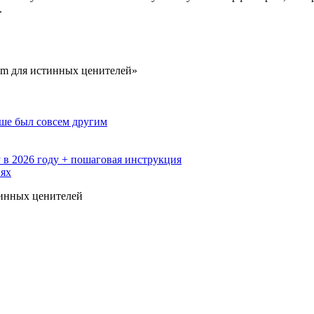
.
om для истинных ценителей»
ьше был совсем другим
 в 2026 году + пошаговая инструкция
иях
инных ценителей