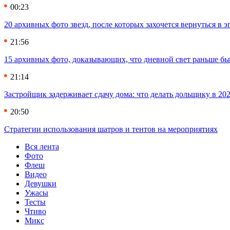
00:23
20 архивных фото звезд, после которых захочется вернуться в 
21:56
15 архивных фото, доказывающих, что дневной свет раньше бы
21:14
Застройщик задерживает сдачу дома: что делать дольщику в 20
20:50
Стратегии использования шатров и тентов на мероприятиях
Вся лента
Фото
Флеш
Видео
Девушки
Ужасы
Тесты
Чтиво
Микс