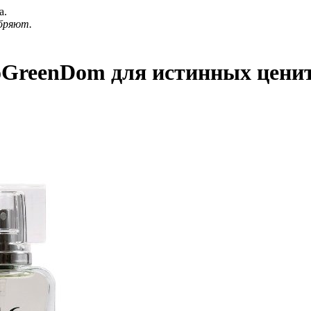
а.
бряют.
oGreenDom для истинных цени