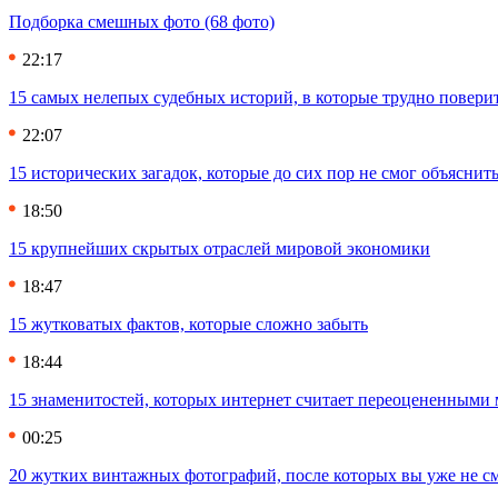
Подборка смешных фото (68 фото)
22:17
15 самых нелепых судебных историй, в которые трудно повери
22:07
15 исторических загадок, которые до сих пор не смог объяснит
18:50
15 крупнейших скрытых отраслей мировой экономики
18:47
15 жутковатых фактов, которые сложно забыть
18:44
15 знаменитостей, которых интернет считает переоцененными 
00:25
20 жутких винтажных фотографий, после которых вы уже не см