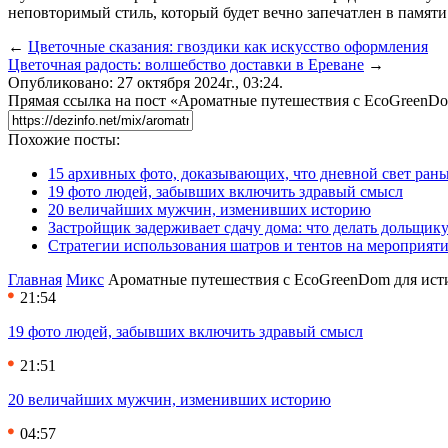
неповторимый стиль, который будет вечно запечатлен в памяти
←
Цветочные сказания: гвоздики как искусство оформления
Цветочная радость: волшебство доставки в Ереване
→
Опубликовано: 27 октября 2024г., 03:24.
Прямая ссылка на пост «Ароматные путешествия с EcoGreenD
Похожие посты:
15 архивных фото, доказывающих, что дневной свет ран
19 фото людей, забывших включить здравый смысл
20 величайших мужчин, изменивших историю
Застройщик задерживает сдачу дома: что делать дольщику
Стратегии использования шатров и тентов на мероприят
Главная
Микс
Ароматные путешествия с EcoGreenDom для ист
21:54
19 фото людей, забывших включить здравый смысл
21:51
20 величайших мужчин, изменивших историю
04:57