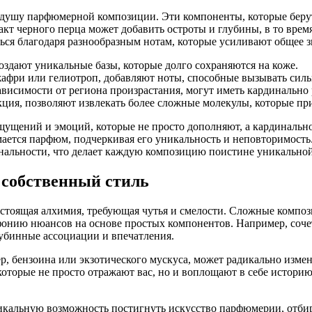
о душу парфюмерной композиции. Эти компоненты, которые беру
т черного перца может добавить остроты и глубины, в то время
ться благодаря разнообразным нотам, которые усиливают общее 
оздают уникальные базы, которые долго сохраняются на коже.
жафри или гелиотроп, добавляют ноты, способные вызывать сил
зависимости от региона произрастания, могут иметь кардинальн
ция, позволяют извлекать более сложные молекулы, которые п
щущений и эмоций, которые не просто дополняют, а кардинальн
имается парфюм, подчеркивая его уникальность и неповторимост
нальности, что делает каждую композицию поистине уникальной
 собственный стиль
настоящая алхимия, требующая чутья и смелости. Сложные компо
ию нюансов на основе простых компонентов. Например, сочетан
лубинные ассоциации и впечатления.
р, бензоина или экзотического мускуса, может радикально изм
которые не просто отражают вас, но и воплощают в себе истори
икальную возможность постигнуть искусство парфюмерии, отбир