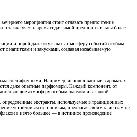
 вечернего мероприятия стоит отдавать предпочтение
но также учесть время года: зимой предпочтительны более
иации и порой даже окутывать атмосферу событий особым
т с напитками и закусками, создавая незабываемую
весьма специфичными. Например, использованные в ароматах
ваются даже опытные парфюмеры. Каждый компонент, от
наполняющие атмосферу особым шармом и загадкой.
р, определенные экстракты, используемые в традиционных
ачение устойчивым источникам, предлагая своим клиентам не
 флакон в нечто большее — в истинное произведение