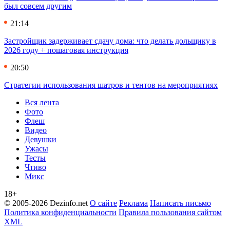
был совсем другим
21:14
Застройщик задерживает сдачу дома: что делать дольщику в
2026 году + пошаговая инструкция
20:50
Стратегии использования шатров и тентов на мероприятиях
Вся лента
Фото
Флеш
Видео
Девушки
Ужасы
Тесты
Чтиво
Микс
18+
© 2005-2026 Dezinfo.net
О сайте
Реклама
Написать письмо
Политика конфиденциальности
Правила пользования сайтом
XML