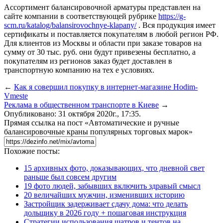
Ассортимент балансировочной арматуры представлен на
сайте компании в соответствующей рубрике
https://g-
scm.ru/katalog/balansirovochnye-klapany/
. Вся продукция имеет
сертификаты и поставляется покупателям в любой регион РФ.
Для клиентов из Москвы и области при заказе товаров на
сумму от 30 тыс. руб. они будут привезены бесплатно, а
покупателям из регионов заказ будет доставлен в
транспортную компанию на тех е условиях.
←
Как я совершил покупку в интернет-магазине Hodim-
Vmeste
Реклама в общественном транспорте в Киеве
→
Опубликовано: 31 октября 2020г., 17:35.
Прямая ссылка на пост «Автоматические и ручные
балансировочные краны популярных торговых марок»
Похожие посты:
15 архивных фото, доказывающих, что дневной свет
раньше был совсем другим
19 фото людей, забывших включить здравый смысл
20 величайших мужчин, изменивших историю
Застройщик задерживает сдачу дома: что делать
дольщику в 2026 году + пошаговая инструкция
Стратегии использования шатров и тентов на