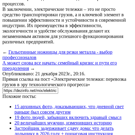
процессов.
В заключении, электрические тележки – это не просто
средство транспортировки грузов, а и ключевой элемент в
повышении эффективности и устойчивости в современной
индустрии. Их преимущества в эффективности,
экологичности и удобстве обслуживания делают их
незаменимым активом для успешного функционирования
различных предприятий.
←
Гильотинные ножницы для резки металла - выбор
профессионалов
А может снова все начать: семейный кризис и пути его
преодоления
→
Опубликовано: 21 декабря 2023г., 20:16.
Прямая ссылка на пост «Электрические тележки: перевозка
грузов в эру технологического прогресса»
Похожие посты:
15 архивных фото, доказывающих, что дневной свет
раньше был совсем другим
19 фото людей, забывших включить здравый смысл
20 величайших мужчин, изменивших историю
Застройщик задерживает сдачу дома: что делать
дольщику в 2026 году + пошаговая инструкция