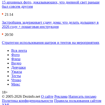
15 архивных фото, доказывающих, что дневной свет раньше
был совсем другим
21:14
Застройщик задерживает сдачу дома: что делать дольщику в
2026 году + пошаговая инструкция
20:50
Стратегии использования шатров и тентов на мероприятиях
Вся лента
Фото
Флеш
Видео
Девушки
Ужасы
Тесты
Чтиво
Микс
18+
© 2005-2026 Dezinfo.net
О сайте
Реклама
Написать письмо
Политика конфиденциальности
Правила пользования сайтом
XML