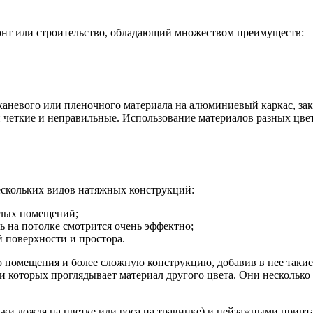
монт или строительство, обладающий множеством преимуществ:
каневого или пленочного материала на алюминиевый каркас, за
 четкие и неправильные. Использование материалов разных цве
ескольких видов натяжных конструкций:
лых помещений;
нь на потолке смотрится очень эффектно;
й поверхности и простора.
о помещения и более сложную конструкцию, добавив в нее такие
и которых проглядывает материал другого цвета. Они несколько
ки дождя на цветке или роса на травинке) и пейзажными принта