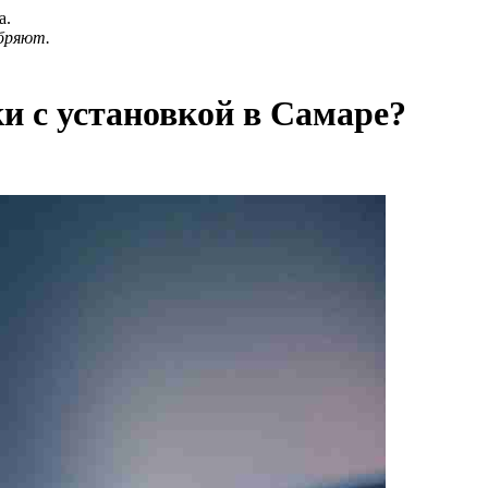
а.
бряют.
и с установкой в Самаре?