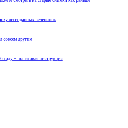
ожете смотреть на старые снимки как раньше
эпоху легендарных вечеринок
л совсем другим
26 году + пошаговая инструкция