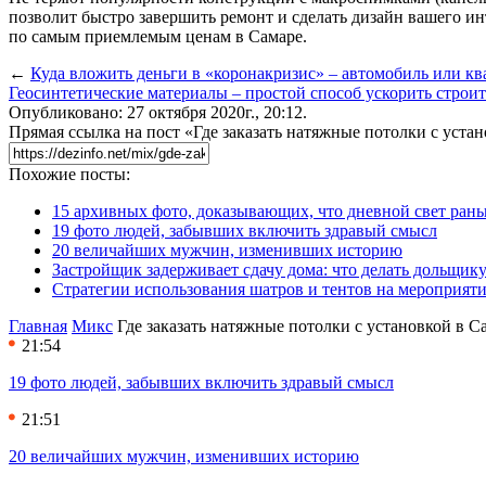
позволит быстро завершить ремонт и сделать дизайн вашего и
по самым приемлемым ценам в Самаре.
←
Куда вложить деньги в «коронакризис» – автомобиль или кв
Геосинтетические материалы – простой способ ускорить строит
Опубликовано: 27 октября 2020г., 20:12.
Прямая ссылка на пост «Где заказать натяжные потолки с уста
Похожие посты:
15 архивных фото, доказывающих, что дневной свет ран
19 фото людей, забывших включить здравый смысл
20 величайших мужчин, изменивших историю
Застройщик задерживает сдачу дома: что делать дольщику
Стратегии использования шатров и тентов на мероприят
Главная
Микс
Где заказать натяжные потолки с установкой в С
21:54
19 фото людей, забывших включить здравый смысл
21:51
20 величайших мужчин, изменивших историю