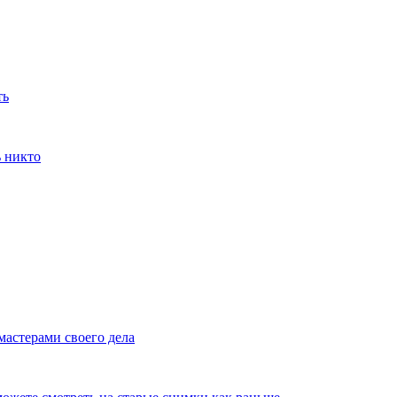
ть
ь никто
мастерами своего дела