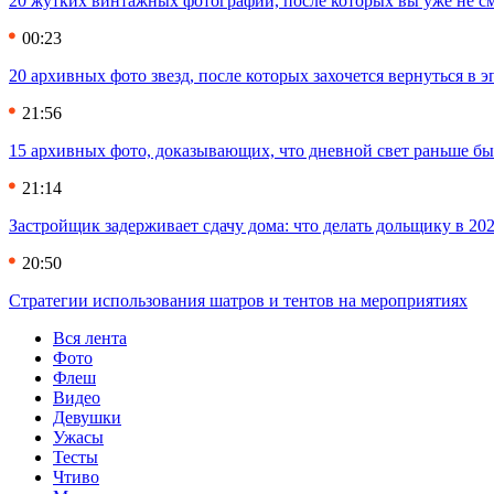
20 жутких винтажных фотографий, после которых вы уже не см
00:23
20 архивных фото звезд, после которых захочется вернуться в 
21:56
15 архивных фото, доказывающих, что дневной свет раньше бы
21:14
Застройщик задерживает сдачу дома: что делать дольщику в 20
20:50
Стратегии использования шатров и тентов на мероприятиях
Вся лента
Фото
Флеш
Видео
Девушки
Ужасы
Тесты
Чтиво