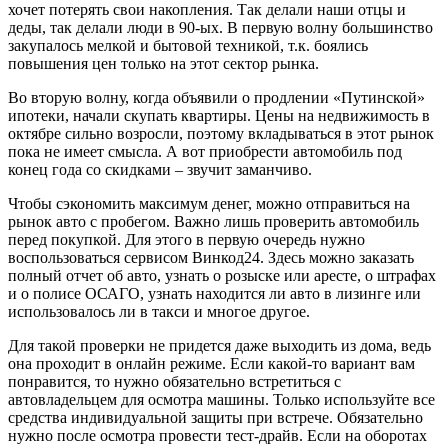
хочет потерять свои накопления. Так делали наши отцы и
деды, так делали люди в 90-ых. В первую волну большинство
закупалось мелкой и бытовой техникой, т.к. боялись
повышения цен только на этот сектор рынка.
Во вторую волну, когда объявили о продлении «Путинской»
ипотеки, начали скупать квартиры. Цены на недвижимость в
октябре сильно возросли, поэтому вкладываться в этот рынок
пока не имеет смысла. А вот приобрести автомобиль под
конец года со скидками – звучит заманчиво.
Чтобы сэкономить максимум денег, можно отправиться на
рынок авто с пробегом. Важно лишь проверить автомобиль
перед покупкой. Для этого в первую очередь нужно
воспользоваться сервисом Винкод24. Здесь можно заказать
полный отчет об авто, узнать о розыске или аресте, о штрафах
и о полисе ОСАГО, узнать находится ли авто в лизинге или
использовалось ли в такси и многое другое.
Для такой проверки не придется даже выходить из дома, ведь
она проходит в онлайн режиме. Если какой-то вариант вам
понравится, то нужно обязательно встретиться с
автовладельцем для осмотра машины. Только используйте все
средства индивидуальной защиты при встрече. Обязательно
нужно после осмотра провести тест-драйв. Если на оборотах