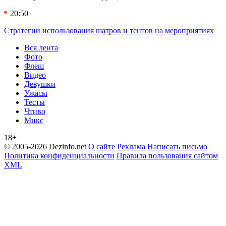
20:50
Стратегии использования шатров и тентов на мероприятиях
Вся лента
Фото
Флеш
Видео
Девушки
Ужасы
Тесты
Чтиво
Микс
18+
© 2005-2026 Dezinfo.net
О сайте
Реклама
Написать письмо
Политика конфиденциальности
Правила пользования сайтом
XML