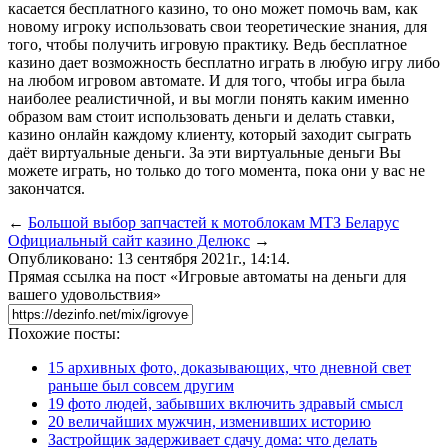
касается бесплатного казино, то оно может помочь вам, как
новому игроку использовать свои теоретические знания, для
того, чтобы получить игровую практику. Ведь бесплатное
казино дает возможность бесплатно играть в любую игру либо
на любом игровом автомате. И для того, чтобы игра была
наиболее реалистичной, и вы могли понять каким именно
образом вам стоит использовать деньги и делать ставки,
казино онлайн каждому клиенту, который заходит сыграть
даёт виртуальные деньги. За эти виртуальные деньги Вы
можете играть, но только до того момента, пока они у вас не
закончатся.
←
Большой выбор запчастей к мотоблокам МТЗ Беларус
Официальный сайт казино Делюкс
→
Опубликовано: 13 сентября 2021г., 14:14.
Прямая ссылка на пост «Игровые автоматы на деньги для
вашего удовольствия»
Похожие посты:
15 архивных фото, доказывающих, что дневной свет
раньше был совсем другим
19 фото людей, забывших включить здравый смысл
20 величайших мужчин, изменивших историю
Застройщик задерживает сдачу дома: что делать