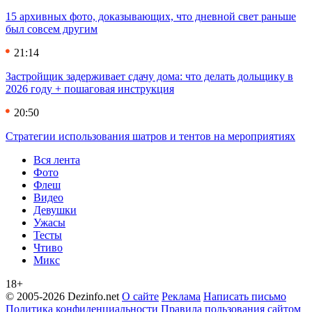
15 архивных фото, доказывающих, что дневной свет раньше
был совсем другим
21:14
Застройщик задерживает сдачу дома: что делать дольщику в
2026 году + пошаговая инструкция
20:50
Стратегии использования шатров и тентов на мероприятиях
Вся лента
Фото
Флеш
Видео
Девушки
Ужасы
Тесты
Чтиво
Микс
18+
© 2005-2026 Dezinfo.net
О сайте
Реклама
Написать письмо
Политика конфиденциальности
Правила пользования сайтом