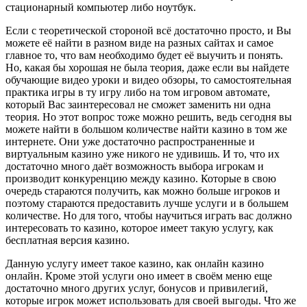
стационарный компьютер либо ноутбук.
Если с теоретической стороной всё достаточно просто, и Вы
можете её найти в разном виде на разных сайтах и самое
главное то, что вам необходимо будет её выучить и понять.
Но, какая бы хорошая не была теория, даже если вы найдете
обучающие видео уроки и видео обзоры, то самостоятельная
практика игры в ту игру либо на том игровом автомате,
который Вас заинтересовал не сможет заменить ни одна
теория. Но этот вопрос тоже можно решить, ведь сегодня вы
можете найти в большом количестве найти казино в том же
интернете. Они уже достаточно распространенные и
виртуальным казино уже никого не удивишь. И то, что их
достаточно много даёт возможность выбора игрокам и
производит конкуренцию между казино. Которые в свою
очередь стараются получить, как можно больше игроков и
поэтому стараются предоставить лучше услуги и в большем
количестве. Но для того, чтобы научиться играть вас должно
интересовать то казино, которое имеет такую услугу, как
бесплатная версия казино.
Данную услугу имеет такое казино, как онлайн казино
онлайн. Кроме этой услуги оно имеет в своём меню еще
достаточно много других услуг, бонусов и привилегий,
которые игрок может использовать для своей выгоды. Что же