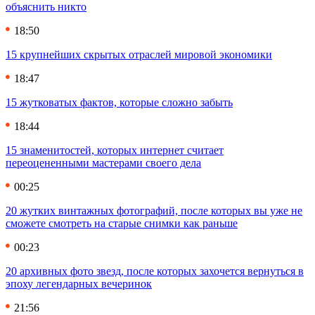
объяснить никто
18:50
15 крупнейших скрытых отраслей мировой экономики
18:47
15 жутковатых фактов, которые сложно забыть
18:44
15 знаменитостей, которых интернет считает
переоцененными мастерами своего дела
00:25
20 жутких винтажных фотографий, после которых вы уже не
сможете смотреть на старые снимки как раньше
00:23
20 архивных фото звезд, после которых захочется вернуться в
эпоху легендарных вечеринок
21:56