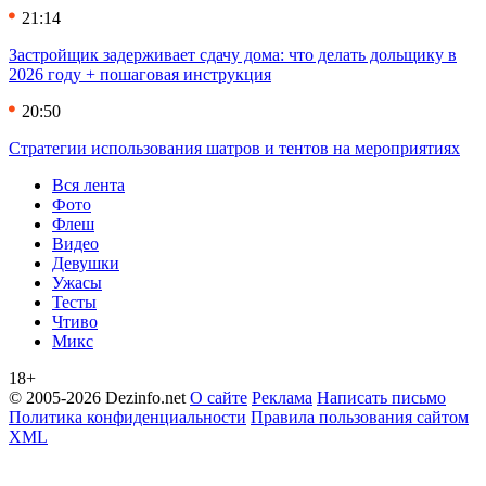
21:14
Застройщик задерживает сдачу дома: что делать дольщику в
2026 году + пошаговая инструкция
20:50
Стратегии использования шатров и тентов на мероприятиях
Вся лента
Фото
Флеш
Видео
Девушки
Ужасы
Тесты
Чтиво
Микс
18+
© 2005-2026 Dezinfo.net
О сайте
Реклама
Написать письмо
Политика конфиденциальности
Правила пользования сайтом
XML