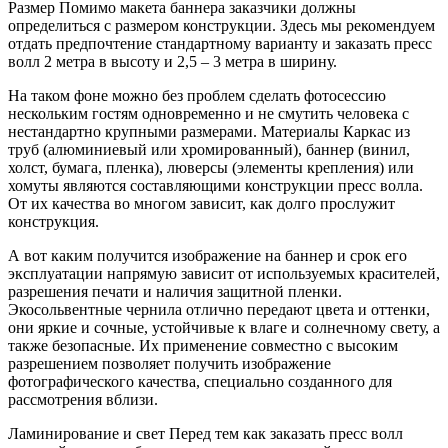
Размер Помимо макета баннера заказчики должны
определиться с размером конструкции. Здесь мы рекомендуем
отдать предпочтение стандартному варианту и заказать пресс
волл 2 метра в высоту и 2,5 – 3 метра в ширину.
На таком фоне можно без проблем сделать фотосессию
нескольким гостям одновременно и не смутить человека с
нестандартно крупными размерами. Материалы Каркас из
труб (алюминиевый или хромированный), баннер (винил,
холст, бумага, пленка), люверсы (элементы крепления) или
хомуты являются составляющими конструкции пресс волла.
От их качества во многом зависит, как долго прослужит
конструкция.
А вот каким получится изображение на баннер и срок его
эксплуатации напрямую зависит от используемых красителей,
разрешения печати и наличия защитной пленки.
Экосольвентные чернила отлично передают цвета и оттенки,
они яркие и сочные, устойчивые к влаге и солнечному свету, а
также безопасные. Их применение совместно с высоким
разрешением позволяет получить изображение
фотографического качества, специально созданного для
рассмотрения вблизи.
Ламинирование и свет Перед тем как заказать пресс волл