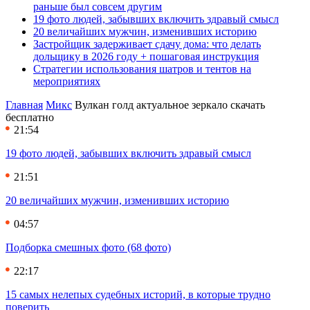
раньше был совсем другим
19 фото людей, забывших включить здравый смысл
20 величайших мужчин, изменивших историю
Застройщик задерживает сдачу дома: что делать
дольщику в 2026 году + пошаговая инструкция
Стратегии использования шатров и тентов на
мероприятиях
Главная
Микс
Вулкан голд актуальное зеркало скачать
бесплатно
21:54
19 фото людей, забывших включить здравый смысл
21:51
20 величайших мужчин, изменивших историю
04:57
Подборка смешных фото (68 фото)
22:17
15 самых нелепых судебных историй, в которые трудно
поверить