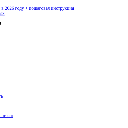
 в 2026 году + пошаговая инструкция
иях
и
ть
ь никто