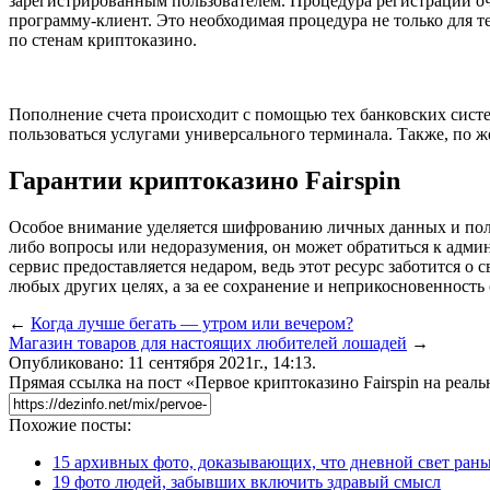
зарегистрированным пользователем. Процедура регистрации оче
программу-клиент. Это необходимая процедура не только для те
по стенам криптоказино.
Пополнение счета происходит с помощью тех банковских сист
пользоваться услугами универсального терминала. Также, по 
Гарантии криптоказино Fairspin
Особое внимание уделяется шифрованию личных данных и полит
либо вопросы или недоразумения, он может обратиться к адми
сервис предоставляется недаром, ведь этот ресурс заботится о
любых других целях, а за ее сохранение и неприкосновенность
←
Когда лучше бегать — утром или вечером?
Магазин товаров для настоящих любителей лошадей
→
Опубликовано: 11 сентября 2021г., 14:13.
Прямая ссылка на пост «Первое криптоказино Fairspin на реал
Похожие посты:
15 архивных фото, доказывающих, что дневной свет ран
19 фото людей, забывших включить здравый смысл