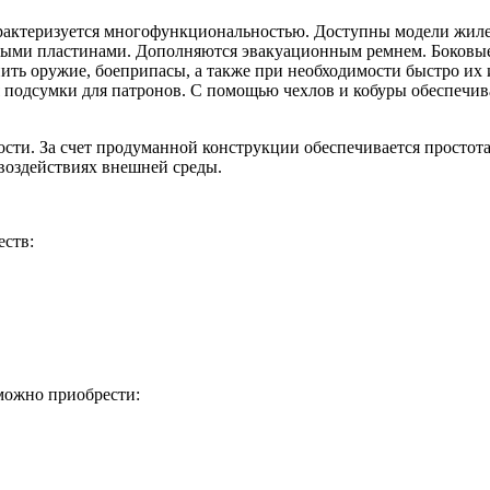
арактеризуется многофункциональностью. Доступны модели жиле
ными пластинами. Дополняются эвакуационным ремнем. Боковы
ть оружие, боеприпасы, а также при необходимости быстро их 
 подсумки для патронов. С помощью чехлов и кобуры обеспечив
ности. За счет продуманной конструкции обеспечивается просто
воздействиях внешней среды.
еств:
можно приобрести: