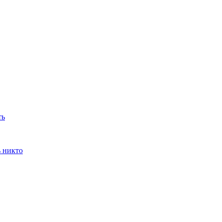
ть
ь никто