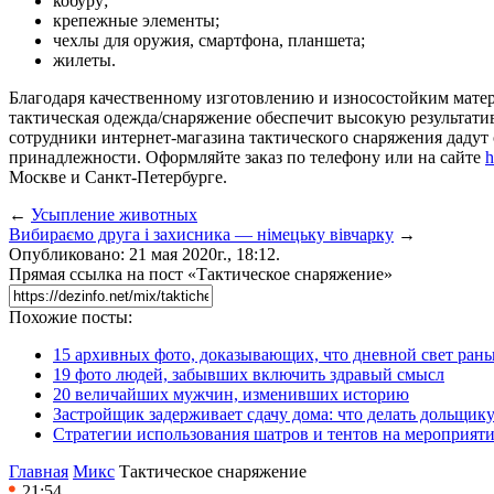
кобуру;
крепежные элементы;
чехлы для оружия, смартфона, планшета;
жилеты.
Благодаря качественному изготовлению и износостойким мате
тактическая одежда/снаряжение обеспечит высокую результати
сотрудники интернет-магазина тактического снаряжения дадут
принадлежности. Оформляйте заказ по телефону или на сайте
h
Москве и Санкт-Петербурге.
←
Усыпление животных
Вибираємо друга і захисника — німецьку вівчарку
→
Опубликовано: 21 мая 2020г., 18:12.
Прямая ссылка на пост «Тактическое снаряжение»
Похожие посты:
15 архивных фото, доказывающих, что дневной свет ран
19 фото людей, забывших включить здравый смысл
20 величайших мужчин, изменивших историю
Застройщик задерживает сдачу дома: что делать дольщику
Стратегии использования шатров и тентов на мероприят
Главная
Микс
Тактическое снаряжение
21:54