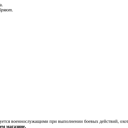
а.
бряют.
уется военнослужащими при выполнении боевых действий, охот
ем магазине.