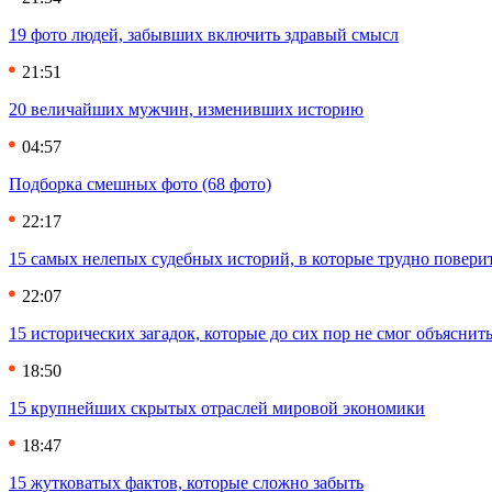
19 фото людей, забывших включить здравый смысл
21:51
20 величайших мужчин, изменивших историю
04:57
Подборка смешных фото (68 фото)
22:17
15 самых нелепых судебных историй, в которые трудно повери
22:07
15 исторических загадок, которые до сих пор не смог объяснит
18:50
15 крупнейших скрытых отраслей мировой экономики
18:47
15 жутковатых фактов, которые сложно забыть