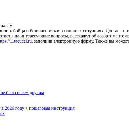
риалам
вность бойца и безопасность в различных ситуациях. Доставка 
 ответы на интересующие вопросы, расскажут об ассортименте а
ttps://11tactical.ru
, заполнив электронную форму. Также вы может
ьше был совсем другим
 в 2026 году + пошаговая инструкция
иях