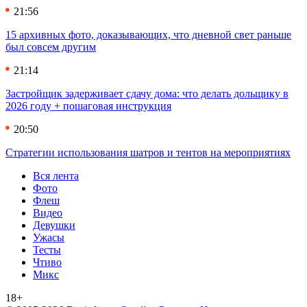
21:56
15 архивных фото, доказывающих, что дневной свет раньше
был совсем другим
21:14
Застройщик задерживает сдачу дома: что делать дольщику в
2026 году + пошаговая инструкция
20:50
Стратегии использования шатров и тентов на мероприятиях
Вся лента
Фото
Флеш
Видео
Девушки
Ужасы
Тесты
Чтиво
Микс
18+