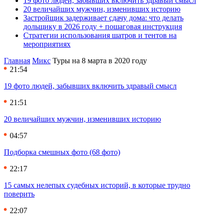
19 фото людей, забывших включить здравый смысл
20 величайших мужчин, изменивших историю
Застройщик задерживает сдачу дома: что делать
дольщику в 2026 году + пошаговая инструкция
Стратегии использования шатров и тентов на
мероприятиях
Главная
Микс
Туры на 8 марта в 2020 году
21:54
19 фото людей, забывших включить здравый смысл
21:51
20 величайших мужчин, изменивших историю
04:57
Подборка смешных фото (68 фото)
22:17
15 самых нелепых судебных историй, в которые трудно
поверить
22:07