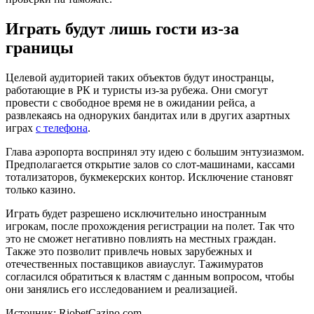
Играть будут лишь гости из-за
границы
Целевой аудиторией таких объектов будут иностранцы,
работающие в РК и туристы из-за рубежа. Они смогут
провести с свободное время не в ожидании рейса, а
развлекаясь на одноруких бандитах или в других азартных
играх
с телефона
.
Глава аэропорта воспринял эту идею с большим энтузиазмом.
Предполагается открытие залов со слот-машинами, кассами
тотализаторов, букмекерских контор. Исключение становят
только казино.
Играть будет разрешено исключительно иностранным
игрокам, после прохождения регистрации на полет. Так что
это не сможет негативно повлиять на местных граждан.
Также это позволит привлечь новых зарубежных и
отечественных поставщиков авиауслуг. Тажимуратов
согласился обратиться к властям с данным вопросом, чтобы
они занялись его исследованием и реализацией.
Источник: RiobetCazino.com