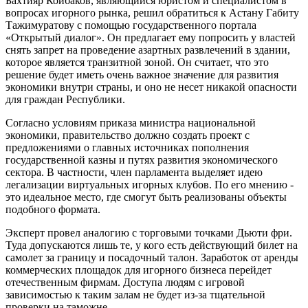
Бахтияр Койбаков, являющийся юристом и специалистом в
вопросах игорного рынка, решил обратиться к Астану Габиту
Тажимуратову с помощью государственного портала
«Открытый диалог». Он предлагает ему попросить у властей
снять запрет на проведение азартных развлечений в здании,
которое является транзитной зоной. Он считает, что это
решение будет иметь очень важное значение для развития
экономики внутри страны, и оно не несет никакой опасности
для граждан Республики.
Согласно условиям приказа министра национальной
экономики, правительство должно создать проект с
предложениями о главных источниках пополнения
государственной казны и путях развития экономического
сектора. В частности, член парламента выделяет идею
легализации виртуальных игорных клубов. По его мнению -
это идеальное место, где смогут быть реализованы объекты
подобного формата.
Эксперт провел аналогию с торговыми точками Дьюти фри.
Туда допускаются лишь те, у кого есть действующий билет на
самолет за границу и посадочный талон. Заработок от аренды
коммерческих площадок для игорного бизнеса перейдет
отечественным фирмам. Доступа людям с игровой
зависимостью к таким залам не будет из-за тщательной
проверки на таможне.