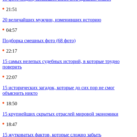
21:51
20 величайших мужчин, изменивших историю
04:57
Подборка смешных фото (68 фото)
22:17
15 самых нелепых судебных историй, в которые трудно
поверить
22:07
15 исторических загадок, которые до сих пор не смог
объяснить никто
18:50
15 крупнейших скрытых отраслей мировой экономики
18:47
15 жутковатых фактов, которые сложно забыть